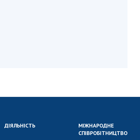
и, що становлять
НАН України
адбання
Державний
ивного
бюджет НАН
науковими
України
 України
Вибори до складу
ективності
НАН України
кових установ
Бланки документів
ових досліджень
НОВИНИ
 в НАН України
ЗАСІДАННЯ
кових кадрів
ПРЕЗИДІЇ НАН
оддю
УКРАЇНИ
НАУКОВІ
ВИДАННЯ
ДІЯЛЬНІСТЬ
МІЖНАРОДНЕ
МЕДІА ПРО НАС
СПІВРОБІТНИЦТВО