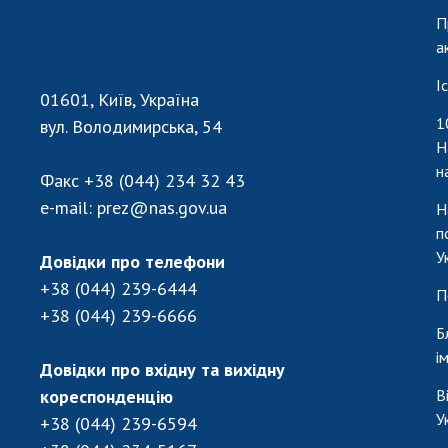
П
а
І
01601, Київ, Україна
1
вул. Володимирська, 54
Н
н
Факс
+38 (044) 234 32 43
e-mail:
prez@nas.gov.ua
Н
п
У
Довідки про телефони
+38 (044) 239-6444
П
+38 (044) 239-6666
Б
і
Довідки про вхідну та вихідну
кореспонденцію
В
У
+38 (044) 239-6594