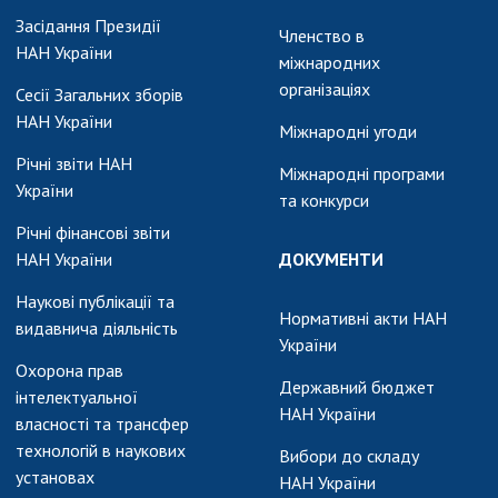
АКАДЕМІЯ
Засідання Президії
КОМЕНТУЄ
Членство в
НАН України
міжнародних
КОНТАКТИ
організаціях
Сесії Загальних зборів
НАН України
ПРОФСПІЛКА НАН
Міжнародні угоди
УКРАЇНИ
Річні звіти НАН
Міжнародні програми
України
КАБІНЕТ
та конкурси
Річні фінансові звіти
НАН України
ДОКУМЕНТИ
Наукові публікації та
Нормативні акти НАН
видавнича діяльність
України
Охорона прав
Державний бюджет
інтелектуальної
НАН України
власності та трансфер
технологій в наукових
Вибори до складу
установах
НАН України