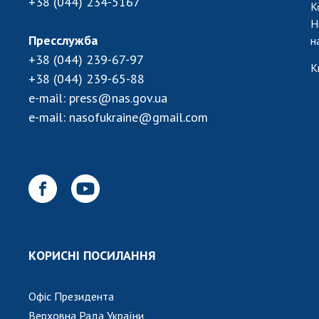
+38 (044) 234-5167
К
Н
Пресслужба
н
+38 (044) 239-67-97
К
+38 (044) 239-65-88
e-mail:
press@nas.gov.ua
e-mail:
nasofukraine@gmail.com
КОРИСНІ ПОСИЛАННЯ
Офіс Президента
Верховна Рада України