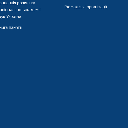
онцепція розвитку
Громадські організації
аціональної академії
аук України
нига пам'яті