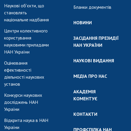
Наукові об'єкти, що
Бланки документів
становлять
національне надбання
НОВИНИ
Центри колективного
користування
ЗАСІДАННЯ ПРЕЗИДІЇ
науковими приладами
НАН УКРАЇНИ
НАН України
НАУКОВІ ВИДАННЯ
Оцінювання
ефективності
МЕДІА ПРО НАС
діяльності наукових
установ
АКАДЕМІЯ
Конкурси наукових
КОМЕНТУЄ
досліджень НАН
України
КОНТАКТИ
Відкрита наука в НАН
України
ПРОФСПІЛКА НАН