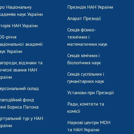
ро Національну
Президія НАН України
кадемію наук України
Апарат Президії
сторія НАН України
Секція фізико-
00-річчя
технічних і
аціональної академії
математичних наук
аук України
Секція хімічних і
агороди, відзнаки та
біологічних наук
очесні звання НАН
Секція суспільних і
країни
гуманітарних наук
ерсональний склад
Установи при Президії
лагодійний фонд
Ради, комітети та
мені Бориса Патона
комісії
іртуальний тур у НАН
Наукові центри МОН
країни
та НАН України