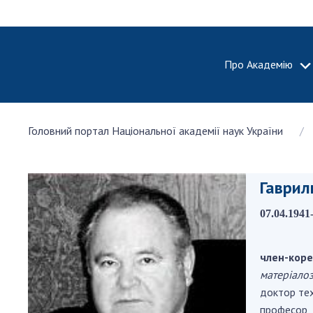
Про Академію
ПРО АКА
Головний портал Національної академії наук України
Про Наці
академію
України
Гаврил
Історія 
100-річч
07.04.1941
Націонал
академії
України
член-коре
матеріалоз
Нагороди
та почесн
доктор тех
НАН Укра
професор