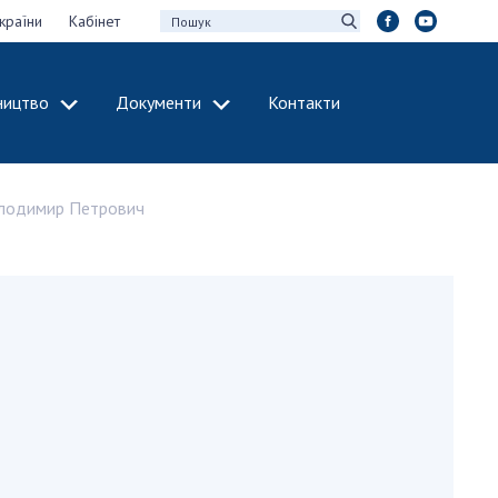
країни
Кабінет
ництво
Документи
Контакти
МІЖНАРОДНЕ
СПІВРОБІТНИЦТВО
олодимир Петрович
идії НАН України
Членство в
х зборів НАН
міжнародних
організаціях
Н України
Міжнародні угоди
 звіти НАН України
Міжнародні
ації та видавнича
програми та
конкурси
інтелектуальної
ДОКУМЕНТИ
рансфер
аукових установах
Нормативні акти