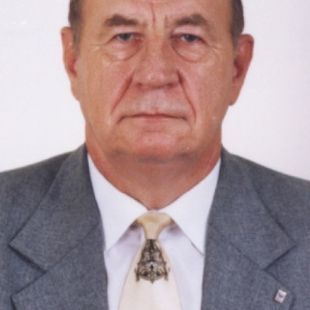
СТРУКТУРА
Президія НАН України
Апарат Президії
Секція фізико-технічних і математичних
наук
Секція хімічних і біологічних наук
Секція суспільних і гуманітарних наук
Установи при Президії
Ради, комітети та комісії
Наукові центри МОН та НАН України
Громадські організації