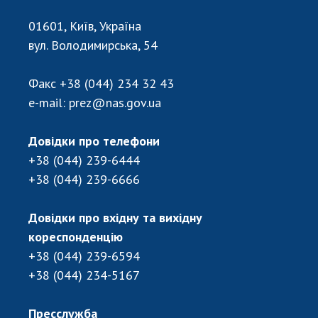
Відкрита наука в НАН України
Підготовка наукових кадрів
01601, Київ, Україна
Робота з молоддю
вул. Володимирська, 54
Факс
+38 (044) 234 32 43
МІЖНАРОДНЕ СПІВРОБІТНИЦТВО
e-mail:
prez@nas.gov.ua
Членство в міжнародних організаціях
Довідки про телефони
Міжнародні угоди
+38 (044) 239-6444
Міжнародні програми та конкурси
+38 (044) 239-6666
ДОКУМЕНТИ
Довідки про вхідну та вихідну
Нормативні акти НАН України
кореспонденцію
Державний бюджет НАН України
+38 (044) 239-6594
Вибори до складу НАН України
+38 (044) 234-5167
Бланки документів
Пресслужба