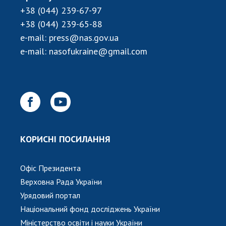
НОВИНИ
+38 (044) 239-67-97
ЗАСІДАННЯ ПРЕЗИДІЇ НАН УКРАЇНИ
+38 (044) 239-65-88
e-mail:
press@nas.gov.ua
НАУКОВІ ВИДАННЯ
e-mail:
nasofukraine@gmail.com
МЕДІА ПРО НАС
АКАДЕМІЯ КОМЕНТУЄ
КОНТАКТИ
ПРОФСПІЛКА НАН УКРАЇНИ
КОРИСНІ ПОСИЛАННЯ
КАБІНЕТ
Офіс Президента
Верховна Рада України
Урядовий портал
Національний фонд досліджень України
Міністерство освіти і науки України