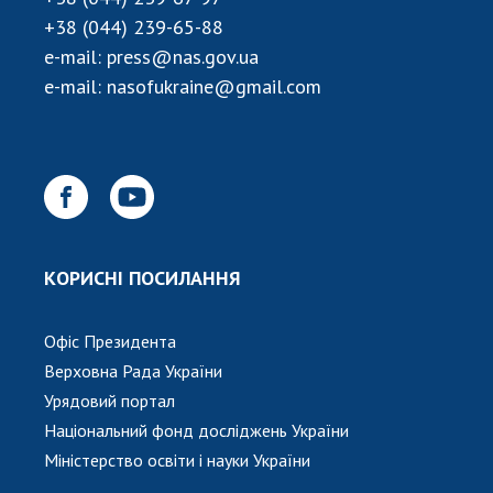
НОВИНИ
+38 (044) 239-65-88
ЗАСІДАННЯ ПРЕЗИДІЇ НАН УКРАЇНИ
e-mail:
press@nas.gov.ua
e-mail:
nasofukraine@gmail.com
НАУКОВІ ВИДАННЯ
МЕДІА ПРО НАС
АКАДЕМІЯ КОМЕНТУЄ
КОНТАКТИ
КОРИСНІ ПОСИЛАННЯ
ПРОФСПІЛКА НАН УКРАЇНИ
КАБІНЕТ
Офіс Президента
Верховна Рада України
Урядовий портал
Національний фонд досліджень України
Міністерство освіти і науки України