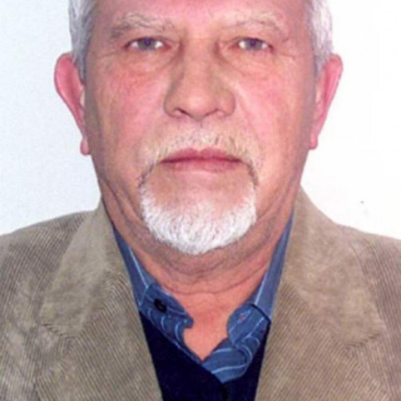
СТРУКТУРА
Президія НАН України
Апарат Президії
Секція фізико-технічних і математичних
наук
Секція хімічних і біологічних наук
Секція суспільних і гуманітарних наук
Установи при Президії
Ради, комітети та комісії
Наукові центри МОН та НАН України
Громадські організації