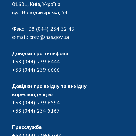
Відкрита наука в НАН України
01601, Київ, Україна
Підготовка наукових кадрів
вул. Володимирська, 54
Робота з молоддю
Факс
+38 (044) 234 32 43
e-mail:
prez@nas.gov.ua
МІЖНАРОДНЕ СПІВРОБІТНИЦТВО
Довідки про телефони
Членство в міжнародних організаціях
+38 (044) 239-6444
Міжнародні угоди
+38 (044) 239-6666
Міжнародні програми та конкурси
ДОКУМЕНТИ
Довідки про вхідну та вихідну
кореспонденцію
Нормативні акти НАН України
+38 (044) 239-6594
Державний бюджет НАН України
+38 (044) 234-5167
Вибори до складу НАН України
Бланки документів
Пресслужба
+38 (044) 239-67-97