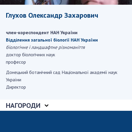
ДІЯЛЬНІСТЬ
Глухов Олександр Захарович
Засідання Президії НАН України
Сесії Загальних зборів НАН України
член-кореспондент НАН України
Річні звіти НАН України
Відділення загальної біології НАН України
біологічне і ландшафтне різноманіття
Річні фінансові звіти НАН України
доктор біологічних наук
Наукові публікації та видавнича діяльність
професор
Охорона прав інтелектуальної власності та
трансфер технологій в наукових установах
Донецький ботанiчний сад Національної академії наук
Наукові об'єкти, що становлять національне
України
надбання
Директор
Центри колективного користування
науковими приладами НАН України
НАГОРОДИ
Оцінювання ефективності діяльності
наукових установ
Конкурси наукових досліджень НАН України