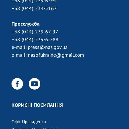
+38 (044) 239-6594
НОВИНИ
+38 (044) 234-5167
ЗАСІДАННЯ ПРЕЗИДІЇ НАН УКРАЇНИ
Пресслужба
НАУКОВІ ВИДАННЯ
+38 (044) 239-67-97
МЕДІА ПРО НАС
+38 (044) 239-65-88
e-mail:
press@nas.gov.ua
АКАДЕМІЯ КОМЕНТУЄ
e-mail:
nasofukraine@gmail.com
КОНТАКТИ
ПРОФСПІЛКА НАН УКРАЇНИ
КАБІНЕТ
КОРИСНІ ПОСИЛАННЯ
Офіс Президента