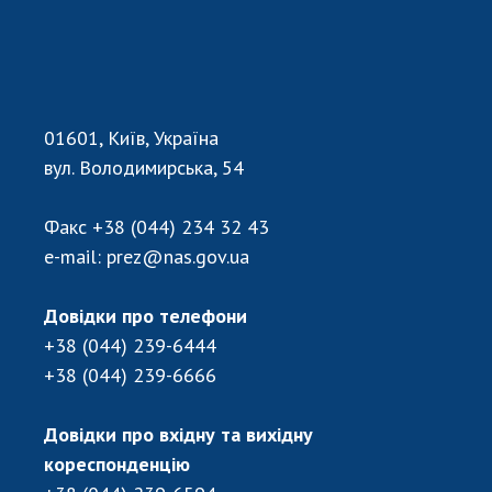
Відкрита наука в НАН України
Підготовка наукових кадрів
Робота з молоддю
01601, Київ, Україна
МІЖНАРОДНЕ СПІВРОБІТНИЦТВО
вул. Володимирська, 54
Членство в міжнародних організаціях
Факс
+38 (044) 234 32 43
Міжнародні угоди
e-mail:
prez@nas.gov.ua
Міжнародні програми та конкурси
ДОКУМЕНТИ
Довідки про телефони
+38 (044) 239-6444
Нормативні акти НАН України
+38 (044) 239-6666
Державний бюджет НАН України
Вибори до складу НАН України
Довідки про вхідну та вихідну
Бланки документів
кореспонденцію