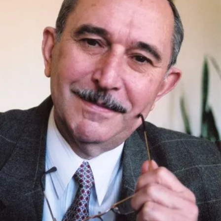
СТРУКТУРА
Президія НАН України
Апарат Президії
Секція фізико-технічних і математичних
наук
Секція хімічних і біологічних наук
Секція суспільних і гуманітарних наук
Установи при Президії
Ради, комітети та комісії
Наукові центри МОН та НАН України
Громадські організації