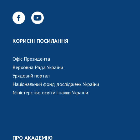
Відкрита наука в НАН України
Підготовка наукових кадрів
Робота з молоддю
КОРИСНІ ПОСИЛАННЯ
МІЖНАРОДНЕ СПІВРОБІТНИЦТВО
Членство в міжнародних організаціях
Офіс Президента
Міжнародні угоди
Верховна Рада України
Міжнародні програми та конкурси
Урядовий портал
Національний фонд досліджень України
ДОКУМЕНТИ
Міністерство освіти і науки України
Нормативні акти НАН України
Державний бюджет НАН України
Вибори до складу НАН України
Бланки документів
ПРО АКАДЕМІЮ