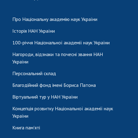
НОВИНИ
ЗАСІДАННЯ ПРЕЗИДІЇ НАН УКРАЇНИ
Про Національну академію наук України
НАУКОВІ ВИДАННЯ
Історія НАН України
МЕДІА ПРО НАС
100-річчя Національної академії наук України
АКАДЕМІЯ КОМЕНТУЄ
Нагороди, відзнаки та почесні звання НАН
України
КОНТАКТИ
Персональний склад
ПРОФСПІЛКА НАН УКРАЇНИ
Благодійний фонд імені Бориса Патона
КАБІНЕТ
Віртуальний тур у НАН України
Концепція розвитку Національної академії наук
України
Книга пам'яті