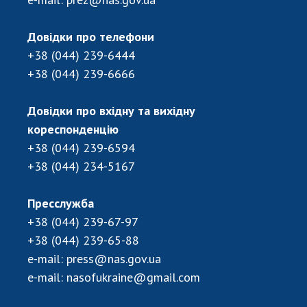
ДІЯЛЬНІСТЬ
Довідки про телефони
Засідання Президії НАН України
+38 (044) 239-6444
Сесії Загальних зборів НАН України
+38 (044) 239-6666
Річні звіти НАН України
Довідки про вхідну та вихідну
Річні фінансові звіти НАН України
кореспонденцію
Наукові публікації та видавнича діяльність
+38 (044) 239-6594
Охорона прав інтелектуальної власності та
+38 (044) 234-5167
трансфер технологій в наукових установах
Наукові об'єкти, що становлять національне
надбання
Пресслужба
Центри колективного користування
+38 (044) 239-67-97
науковими приладами НАН України
+38 (044) 239-65-88
Оцінювання ефективності діяльності
e-mail:
press@nas.gov.ua
наукових установ
e-mail:
nasofukraine@gmail.com
Конкурси наукових досліджень НАН України