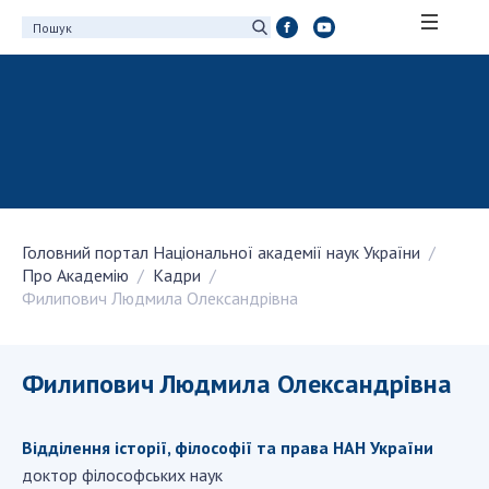
ПРО АКАДЕМІЮ
Про Національну академію наук України
Історія НАН України
100-річчя Національної академії наук
України
Головний портал Національної академії наук України
Нагороди, відзнаки та почесні звання НАН
Про Академію
Кадри
України
Филипович Людмила Олександрівна
Персональний склад
Благодійний фонд імені Бориса Патона
Віртуальний тур у НАН України
Филипович Людмила Олександрівна
Концепція розвитку Національної академії
наук України
Відділення історії, філософії та права НАН України
Книга пам'яті
доктор філософських наук