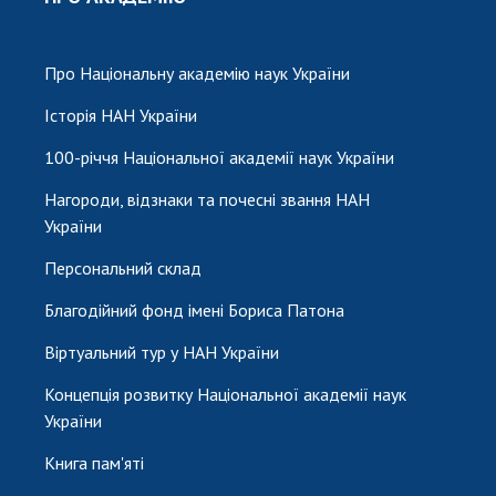
НОВИНИ
ЗАСІДАННЯ ПРЕЗИДІЇ НАН УКРАЇНИ
Про Національну академію наук України
НАУКОВІ ВИДАННЯ
Історія НАН України
МЕДІА ПРО НАС
100-річчя Національної академії наук України
АКАДЕМІЯ КОМЕНТУЄ
Нагороди, відзнаки та почесні звання НАН
України
КОНТАКТИ
Персональний склад
ПРОФСПІЛКА НАН УКРАЇНИ
Благодійний фонд імені Бориса Патона
КАБІНЕТ
Віртуальний тур у НАН України
Концепція розвитку Національної академії наук
України
Книга пам'яті