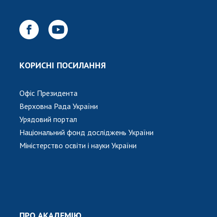
Відкрита наука в НАН України
Підготовка наукових кадрів
Робота з молоддю
КОРИСНІ ПОСИЛАННЯ
МІЖНАРОДНЕ СПІВРОБІТНИЦТВО
Членство в міжнародних організаціях
Офіс Президента
Міжнародні угоди
Верховна Рада України
Міжнародні програми та конкурси
Урядовий портал
Національний фонд досліджень України
ДОКУМЕНТИ
Міністерство освіти і науки України
Нормативні акти НАН України
Державний бюджет НАН України
Вибори до складу НАН України
Бланки документів
ПРО АКАДЕМІЮ