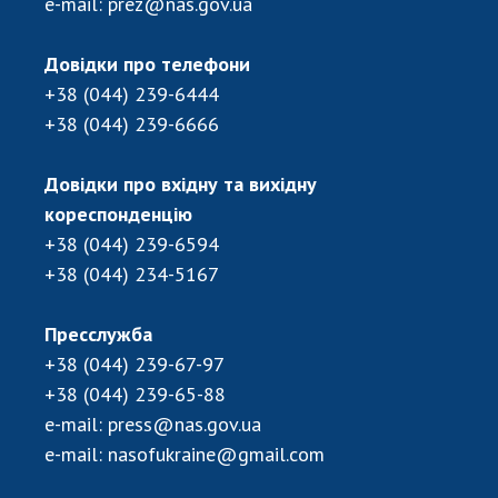
e-mail:
prez@nas.gov.ua
ДІЯЛЬНІСТЬ
Довідки про телефони
Засідання Президії НАН України
+38 (044) 239-6444
Сесії Загальних зборів НАН України
+38 (044) 239-6666
Річні звіти НАН України
Річні фінансові звіти НАН України
Довідки про вхідну та вихідну
Наукові публікації та видавнича діяльність
кореспонденцію
Охорона прав інтелектуальної власності та
+38 (044) 239-6594
трансфер технологій в наукових установах
+38 (044) 234-5167
Наукові об'єкти, що становлять національне
надбання
Пресслужба
Центри колективного користування
+38 (044) 239-67-97
науковими приладами НАН України
+38 (044) 239-65-88
Оцінювання ефективності діяльності
e-mail:
press@nas.gov.ua
наукових установ
e-mail:
nasofukraine@gmail.com
Конкурси наукових досліджень НАН України