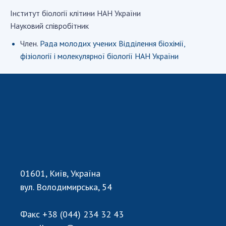
Iнститут бiологiї клiтини НАН України
Науковий співробітник
СТРУКТУРА
Член.
Рада молодих учених Відділення біохімії,
фізіології і молекулярної біології НАН України
Президія НАН України
Апарат Президії
Секція фізико-технічних і математичних
наук
Секція хімічних і біологічних наук
Секція суспільних і гуманітарних наук
Установи при Президії
Ради, комітети та комісії
Наукові центри МОН та НАН України
01601, Київ, Україна
Громадські організації
вул. Володимирська, 54
Факс
+38 (044) 234 32 43