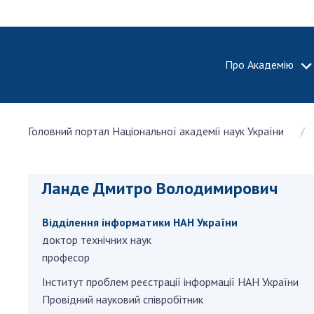
Про Академію
ПРО АКА
Головний портал Національної академії наук України
Про Наці
академію
України
Ланде Дмитро Володимирович
Історія 
100-річч
Відділення інформатики НАН України
Націонал
академії
доктор технічних наук
України
професор
Нагороди
Iнститут проблем реєстрацiї iнформацiї НАН України
та почесн
Провідний науковий співробітник
НАН Укра