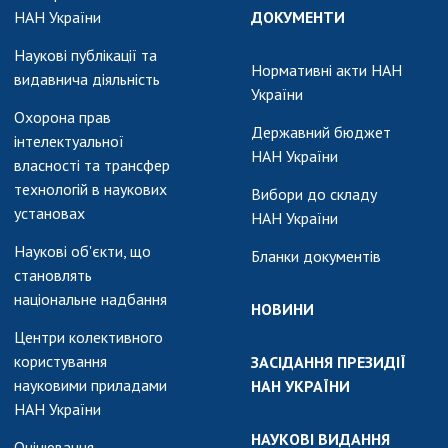
АКАДЕМІЯ
НАН України
ДОКУМЕНТИ
КОМЕНТУЄ
Наукові публікації та
КОНТАКТИ
Нормативні акти НАН
видавнича діяльність
України
ПРОФСПІЛКА НАН
Охорона прав
Державний бюджет
УКРАЇНИ
інтелектуальної
НАН України
власності та трансфер
КАБІНЕТ
технологій в наукових
Вибори до складу
установах
НАН України
Наукові об'єкти, що
Бланки документів
становлять
національне надбання
НОВИНИ
Центри колективного
користування
ЗАСІДАННЯ ПРЕЗИДІЇ
науковими приладами
НАН УКРАЇНИ
НАН України
НАУКОВІ ВИДАННЯ
Оцінювання