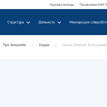
Наукова молодь
Профспілка НАН У
Структура
Діяльність
Міжнародне співробіт
ДЕМІЮ
СТРУКТУРА
ДІЯЛЬНІСТЬ
Про Академію
Кадри
Ланде Дмитро Володимир
ональну
Президія НАН
Засідання През
 наук
України
Сесії Загальни
Апарат Президії
України
НАН України
Секція фізико-
Річні звіти НА
я
технічних і
Річні фінансові
ьної
математичних
Наукові публік
 наук
наук
діяльність
Секція хімічних і
Охорона прав 
, відзнаки
біологічних наук
власності та т
і звання
Секція суспільних
технологій в н
їни
і гуманітарних