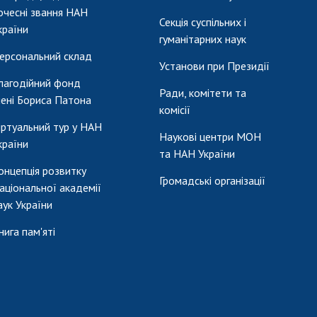
очесні звання НАН
Секція суспільних і
країни
гуманітарних наук
ерсональний склад
Установи при Президії
лагодійний фонд
Ради, комітети та
мені Бориса Патона
комісії
іртуальний тур у НАН
Наукові центри МОН
країни
та НАН України
онцепція розвитку
Громадські організації
аціональної академії
аук України
нига пам'яті