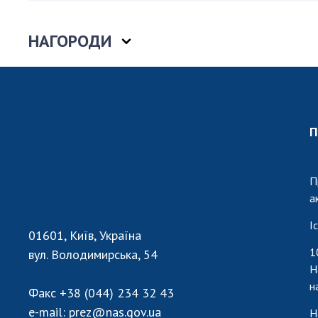
Персонал
Благодій
НАГОРОДИ
імені Бо
Віртуаль
НАН Укра
Концепці
Націонал
П
академії
України
Книга пам
П
а
І
01601, Київ, Україна
1
вул. Володимирська, 54
Н
н
Факс
+38 (044) 234 32 43
e-mail:
prez@nas.gov.ua
Н