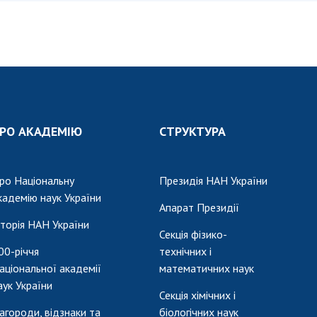
Наукові об'єкт
ьний склад
наук
національне н
ний фонд
Установи при
Центри колект
риса Патона
Президії
користування 
ний тур у
Ради, комітети
приладами НАН
їни
та комісії
Оцінювання еф
я розвитку
Наукові центри
діяльності нау
ьної
МОН та НАН
РО АКАДЕМІЮ
СТРУКТУРА
Конкурси наук
 наук
України
НАН України
Громадські
Відкрита наука
'яті
організації
ро Національну
Президія НАН України
Підготовка нау
кадемію наук України
Апарат Президії
Робота з мол
сторія НАН України
Секція фізико-
00-річчя
технічних і
аціональної академії
математичних наук
аук України
Секція хімічних і
агороди, відзнаки та
біологічних наук