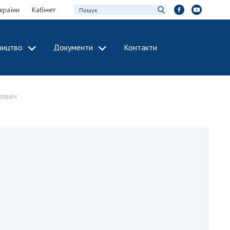
країни
Кабінет
ництво
Документи
Контакти
МІЖНАРОДНЕ
СПІВРОБІТНИЦТВО
ович
идії НАН України
Членство в
х зборів НАН
міжнародних
організаціях
Н України
Міжнародні угоди
 звіти НАН України
Міжнародні
ації та видавнича
програми та
конкурси
інтелектуальної
ДОКУМЕНТИ
рансфер
аукових установах
Нормативні акти