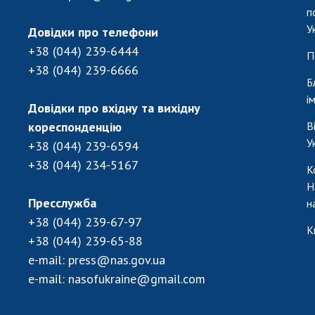
п
У
Довідки про телефони
+38 (044) 239-6444
П
+38 (044) 239-6666
Б
і
Довідки про вхідну та вихідну
кореспонденцію
В
У
+38 (044) 239-6594
+38 (044) 234-5167
К
Н
Пресслужба
н
+38 (044) 239-67-97
К
+38 (044) 239-65-88
e-mail:
press@nas.gov.ua
e-mail:
nasofukraine@gmail.com