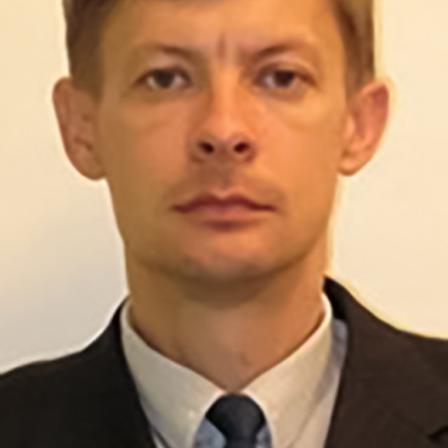
СТРУКТУРА
Президія НАН України
Апарат Президії
Секція фізико-технічних і математичних
наук
Секція хімічних і біологічних наук
Секція суспільних і гуманітарних наук
Установи при Президії
Ради, комітети та комісії
Наукові центри МОН та НАН України
Громадські організації