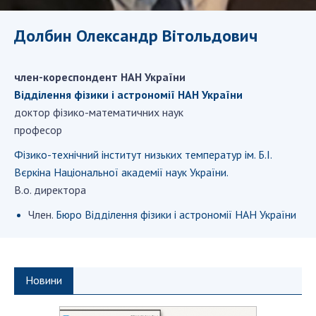
ДІЯЛЬНІСТЬ
Долбин Олександр Вітольдович
Засідання Президії НАН України
Сесії Загальних зборів НАН України
член-кореспондент НАН України
Річні звіти НАН України
Відділення фiзики і астрономiї НАН України
доктор фізико-математичних наук
Річні фінансові звіти НАН України
професор
Наукові публікації та видавнича діяльність
Охорона прав інтелектуальної власності та
Фізико-технічний інститут низьких температур ім. Б.І.
трансфер технологій в наукових установах
Вєркіна Національної академії наук України.
В.о. директора
Наукові об'єкти, що становлять національне
надбання
Член.
Бюро Відділення фізики і астрономії НАН України
Центри колективного користування
науковими приладами НАН України
Оцінювання ефективності діяльності
Новини
наукових установ
Конкурси наукових досліджень НАН України