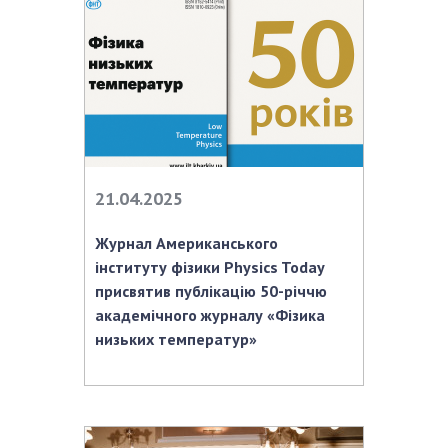
Відкрита наука в НАН України
Підготовка наукових кадрів
Робота з молоддю
МІЖНАРОДНЕ СПІВРОБІТНИЦТВО
Членство в міжнародних організаціях
21.04.2025
Міжнародні угоди
Міжнародні програми та конкурси
Журнал Американського
інституту фізики Physics Today
ДОКУМЕНТИ
присвятив публікацію 50-річчю
академічного журналу «Фізика
Нормативні акти НАН України
низьких температур»
Державний бюджет НАН України
Вибори до складу НАН України
Бланки документів