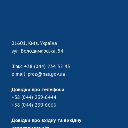
НОВИНИ
ЗАСІДАННЯ ПРЕЗИДІЇ НАН УКРАЇНИ
НАУКОВІ ВИДАННЯ
МЕДІА ПРО НАС
01601, Київ, Україна
АКАДЕМІЯ КОМЕНТУЄ
вул. Володимирська, 54
КОНТАКТИ
Факс
+38 (044) 234 32 43
ПРОФСПІЛКА НАН УКРАЇНИ
e-mail:
prez@nas.gov.ua
КАБІНЕТ
Довідки про телефони
+38 (044) 239-6444
+38 (044) 239-6666
Довідки про вхідну та вихідну
кореспонденцію