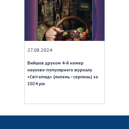
Відкрита наука в НАН України
Підготовка наукових кадрів
Робота з молоддю
МІЖНАРОДНЕ СПІВРОБІТНИЦТВО
27.08.2024
Членство в міжнародних організаціях
Міжнародні угоди
Вийшов друком 4-й номер
Міжнародні програми та конкурси
науково-популярного журналу
«Світогляд» (липень–серпень) за
ДОКУМЕНТИ
2024 рік
Нормативні акти НАН України
Державний бюджет НАН України
Вибори до складу НАН України
Бланки документів