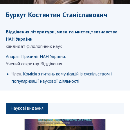
ДІЯЛЬНІСТЬ
Буркут Костянтин Станіславович
Засідання Президії НАН України
Сесії Загальних зборів НАН України
Відділення літератури, мови та мистецтвознавства
Річні звіти НАН України
НАН України
кандидат філологічних наук
Річні фінансові звіти НАН України
Наукові публікації та видавнича діяльність
Апарат Президії НАН України.
Охорона прав інтелектуальної власності та
Учений секретар Відділення
трансфер технологій в наукових установах
Член.
Комісія з питань комунікацій із суспільством і
Наукові об'єкти, що становлять національне
популяризації наукової діяльності
надбання
Центри колективного користування
науковими приладами НАН України
Наукові видання
Оцінювання ефективності діяльності
наукових установ
Конкурси наукових досліджень НАН України