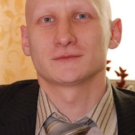
СТРУКТУРА
Президія НАН України
Апарат Президії
Секція фізико-технічних і математичних
наук
Секція хімічних і біологічних наук
Секція суспільних і гуманітарних наук
Установи при Президії
Ради, комітети та комісії
Наукові центри МОН та НАН України
Громадські організації