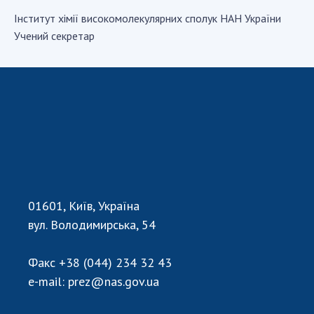
Iнститут хiмiї високомолекулярних сполук НАН України
Учений секретар
СТРУКТУРА
Президія НАН України
Апарат Президії
Секція фізико-технічних і математичних
наук
Секція хімічних і біологічних наук
Секція суспільних і гуманітарних наук
Установи при Президії
01601, Київ, Україна
Ради, комітети та комісії
вул. Володимирська, 54
Наукові центри МОН та НАН України
Громадські організації
Факс
+38 (044) 234 32 43
e-mail:
prez@nas.gov.ua