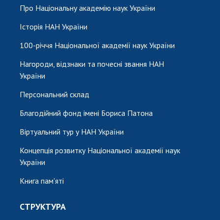
НОВИНИ
Про Національну академію наук України
ЗАСІДАННЯ ПРЕЗИДІЇ НАН УКРАЇНИ
Історія НАН України
НАУКОВІ ВИДАННЯ
100-річчя Національної академії наук України
МЕДІА ПРО НАС
Нагороди, відзнаки та почесні звання НАН
України
АКАДЕМІЯ КОМЕНТУЄ
Персональний склад
КОНТАКТИ
Благодійний фонд імені Бориса Патона
ПРОФСПІЛКА НАН УКРАЇНИ
Віртуальний тур у НАН України
КАБІНЕТ
Концепція розвитку Національної академії наук
України
Книга пам'яті
СТРУКТУРА