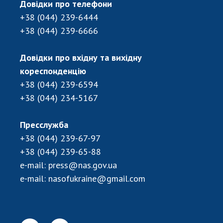
Довідки про телефони
ДІЯЛЬНІСТЬ
+38 (044) 239-6444
+38 (044) 239-6666
Засідання Президії НАН України
Сесії Загальних зборів НАН України
Довідки про вхідну та вихідну
Річні звіти НАН України
кореспонденцію
Річні фінансові звіти НАН України
+38 (044) 239-6594
Наукові публікації та видавнича діяльність
+38 (044) 234-5167
Охорона прав інтелектуальної власності та
трансфер технологій в наукових установах
Пресслужба
Наукові об'єкти, що становлять національне
+38 (044) 239-67-97
надбання
+38 (044) 239-65-88
Центри колективного користування
e-mail:
press@nas.gov.ua
науковими приладами НАН України
e-mail:
nasofukraine@gmail.com
Оцінювання ефективності діяльності
наукових установ
Конкурси наукових досліджень НАН України