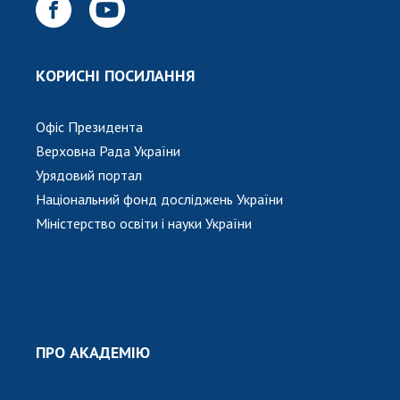
Відкрита наука в НАН України
Підготовка наукових кадрів
Робота з молоддю
КОРИСНІ ПОСИЛАННЯ
МІЖНАРОДНЕ СПІВРОБІТНИЦТВО
Офіс Президента
Верховна Рада України
Членство в міжнародних організаціях
Урядовий портал
Міжнародні угоди
Національний фонд досліджень України
Міжнародні програми та конкурси
Міністерство освіти і науки України
ДОКУМЕНТИ
Нормативні акти НАН України
Державний бюджет НАН України
Вибори до складу НАН України
ПРО АКАДЕМІЮ
Бланки документів