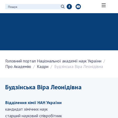
ПРО АКАДЕМІЮ
Про Національну академію наук України
Історія НАН України
100-річчя Національної академії наук
України
Головний портал Національної академії наук України
Нагороди, відзнаки та почесні звання НАН
Про Академію
Кадри
Будзінська Віра Леонідівна
України
Персональний склад
Благодійний фонд імені Бориса Патона
Будзінська Віра Леонідівна
Віртуальний тур у НАН України
Концепція розвитку Національної академії
Відділення хімії НАН України
наук України
кандидат хімічних наук
Книга пам'яті
старший науковий співробітник