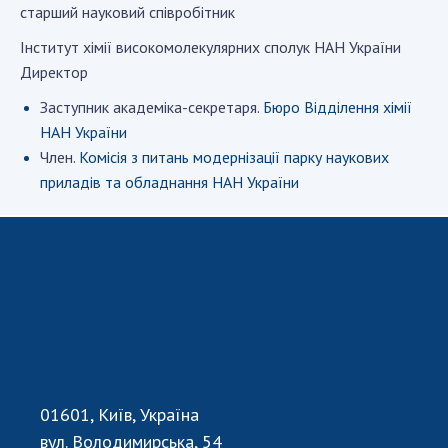
старший науковий співробітник
Iнститут хiмiї високомолекулярних сполук НАН України
СТРУКТУРА
Директор
Заступник академіка-секретаря.
Бюро Відділення хімії
Президія НАН України
НАН України
Апарат Президії
Член.
Комісія з питань модернізації парку наукових
Секція фізико-технічних і математичних
приладів та обладнання НАН України
наук
Секція хімічних і біологічних наук
Секція суспільних і гуманітарних наук
Установи при Президії
Ради, комітети та комісії
Наукові центри МОН та НАН України
Громадські організації
01601, Київ, Україна
вул. Володимирська, 54