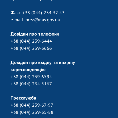
ДІЯЛЬНІСТЬ
Факс
+38 (044) 234 32 43
e-mail:
prez@nas.gov.ua
Засідання Президії НАН України
Сесії Загальних зборів НАН України
Довідки про телефони
Річні звіти НАН України
+38 (044) 239-6444
Річні фінансові звіти НАН України
+38 (044) 239-6666
Наукові публікації та видавнича діяльність
Охорона прав інтелектуальної власності та
Довідки про вхідну та вихідну
трансфер технологій в наукових установах
кореспонденцію
Наукові об'єкти, що становлять національне
+38 (044) 239-6594
надбання
+38 (044) 234-5167
Центри колективного користування
науковими приладами НАН України
Пресслужба
Оцінювання ефективності діяльності
+38 (044) 239-67-97
наукових установ
+38 (044) 239-65-88
Конкурси наукових досліджень НАН України