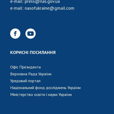
e-mail:
press@nas.gov.ua
Відкрита наука в НАН України
e-mail:
nasofukraine@gmail.com
Підготовка наукових кадрів
Робота з молоддю
МІЖНАРОДНЕ СПІВРОБІТНИЦТВО
Членство в міжнародних організаціях
КОРИСНІ ПОСИЛАННЯ
Міжнародні угоди
Міжнародні програми та конкурси
Офіс Президента
ДОКУМЕНТИ
Верховна Рада України
Урядовий портал
Нормативні акти НАН України
Національний фонд досліджень України
Державний бюджет НАН України
Міністерство освіти і науки України
Вибори до складу НАН України
Бланки документів