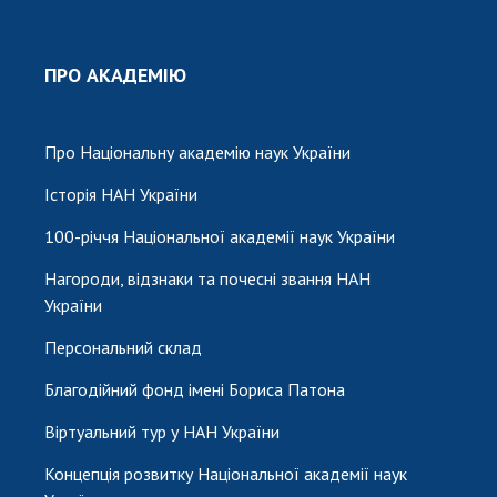
НОВИНИ
ЗАСІДАННЯ ПРЕЗИДІЇ НАН УКРАЇНИ
ПРО АКАДЕМІЮ
НАУКОВІ ВИДАННЯ
МЕДІА ПРО НАС
Про Національну академію наук України
АКАДЕМІЯ КОМЕНТУЄ
Історія НАН України
КОНТАКТИ
100-річчя Національної академії наук України
Нагороди, відзнаки та почесні звання НАН
ПРОФСПІЛКА НАН УКРАЇНИ
України
КАБІНЕТ
Персональний склад
Благодійний фонд імені Бориса Патона
Віртуальний тур у НАН України
Концепція розвитку Національної академії наук