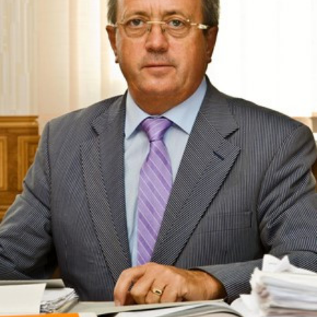
СТРУКТУРА
Президія НАН України
Апарат Президії
Секція фізико-технічних і математичних
наук
Секція хімічних і біологічних наук
Секція суспільних і гуманітарних наук
Установи при Президії
Ради, комітети та комісії
Наукові центри МОН та НАН України
Громадські організації