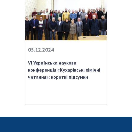
НОВИНИ
ЗАСІДАННЯ ПРЕЗИДІЇ НАН УКРАЇНИ
НАУКОВІ ВИДАННЯ
МЕДІА ПРО НАС
05.12.2024
АКАДЕМІЯ КОМЕНТУЄ
КОНТАКТИ
VІ Українська наукова
конференція «Кухарівські хімічні
ПРОФСПІЛКА НАН УКРАЇНИ
читання»: короткі підсумки
КАБІНЕТ