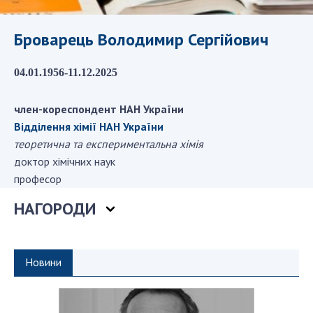
ДІЯЛЬНІСТЬ
Броварець Володимир Сергійович
Засідання Президії НАН України
04.01.1956-11.12.2025
Сесії Загальних зборів НАН України
Річні звіти НАН України
член-кореспондент НАН України
Річні фінансові звіти НАН України
Відділення хімії НАН України
Наукові публікації та видавнича діяльність
теоретична та експериментальна хімія
Охорона прав інтелектуальної власності та
доктор хімічних наук
трансфер технологій в наукових установах
професор
Наукові об'єкти, що становлять національне
НАГОРОДИ
надбання
Центри колективного користування
науковими приладами НАН України
Оцінювання ефективності діяльності
Новини
наукових установ
Конкурси наукових досліджень НАН України