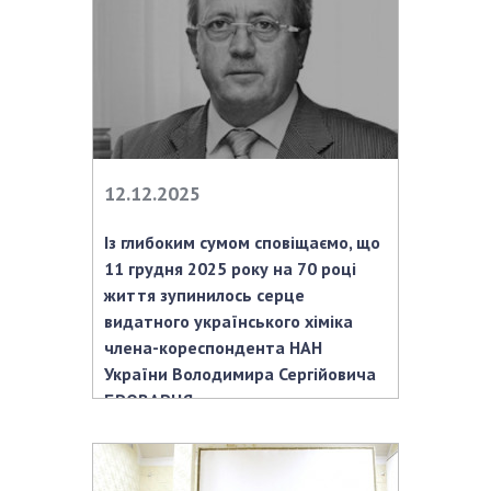
Відкрита наука в НАН України
Підготовка наукових кадрів
Робота з молоддю
МІЖНАРОДНЕ СПІВРОБІТНИЦТВО
12.12.2025
Членство в міжнародних організаціях
Міжнародні угоди
Із глибоким сумом сповіщаємо, що
Міжнародні програми та конкурси
11 грудня 2025 року на 70 році
життя зупинилось серце
ДОКУМЕНТИ
видатного українського хіміка
члена-кореспондента НАН
Нормативні акти НАН України
України Володимира Сергійовича
Державний бюджет НАН України
БРОВАРЦЯ
Вибори до складу НАН України
Бланки документів