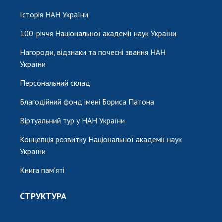
НОВИНИ
Історія НАН України
ЗАСІДАННЯ ПРЕЗИДІЇ НАН УКРАЇНИ
100-річчя Національної академії наук України
НАУКОВІ ВИДАННЯ
Нагороди, відзнаки та почесні звання НАН
МЕДІА ПРО НАС
України
Персональний склад
АКАДЕМІЯ КОМЕНТУЄ
Благодійний фонд імені Бориса Патона
КОНТАКТИ
Віртуальний тур у НАН України
ПРОФСПІЛКА НАН УКРАЇНИ
Концепція розвитку Національної академії наук
КАБІНЕТ
України
Книга пам'яті
СТРУКТУРА