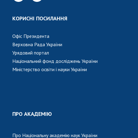
Відкрита наука в НАН України
Підготовка наукових кадрів
КОРИСНІ ПОСИЛАННЯ
Робота з молоддю
Офіс Президента
МІЖНАРОДНЕ СПІВРОБІТНИЦТВО
Верховна Рада України
Урядовий портал
Членство в міжнародних організаціях
Національний фонд досліджень України
Міжнародні угоди
Міністерство освіти і науки України
Міжнародні програми та конкурси
ДОКУМЕНТИ
Нормативні акти НАН України
Державний бюджет НАН України
ПРО АКАДЕМІЮ
Вибори до складу НАН України
Бланки документів
Про Національну академію наук України