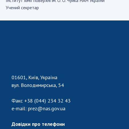
Інститут хiмiї поверхнi ім. О. О. Чуйка НАН України
Учений секретар
СТРУКТУРА
Президія НАН України
Апарат Президії
Секція фізико-технічних і математичних
наук
Секція хімічних і біологічних наук
Секція суспільних і гуманітарних наук
01601, Київ, Україна
Установи при Президії
вул. Володимирська, 54
Ради, комітети та комісії
Наукові центри МОН та НАН України
Факс
+38 (044) 234 32 43
Громадські організації
e-mail:
prez@nas.gov.ua
Довідки про телефони