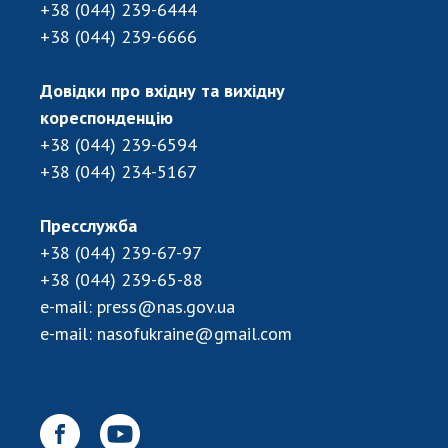
+38 (044) 239-6444
ДІЯЛЬНІСТЬ
+38 (044) 239-6666
Засідання Президії НАН України
Довідки про вхідну та вихідну
Сесії Загальних зборів НАН України
кореспонденцію
Річні звіти НАН України
+38 (044) 239-6594
Річні фінансові звіти НАН України
+38 (044) 234-5167
Наукові публікації та видавнича діяльність
Охорона прав інтелектуальної власності та
Пресслужба
трансфер технологій в наукових установах
+38 (044) 239-67-97
Наукові об'єкти, що становлять національне
+38 (044) 239-65-88
надбання
e-mail:
press@nas.gov.ua
Центри колективного користування
e-mail:
nasofukraine@gmail.com
науковими приладами НАН України
Оцінювання ефективності діяльності
наукових установ
Конкурси наукових досліджень НАН України