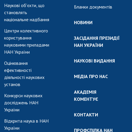
Наукові об'єкти, що
Бланки документів
становлять
національне надбання
НОВИНИ
Центри колективного
користування
ЗАСІДАННЯ ПРЕЗИДІЇ
науковими приладами
НАН УКРАЇНИ
НАН України
НАУКОВІ ВИДАННЯ
Оцінювання
ефективності
МЕДІА ПРО НАС
діяльності наукових
установ
АКАДЕМІЯ
Конкурси наукових
КОМЕНТУЄ
досліджень НАН
України
КОНТАКТИ
Відкрита наука в НАН
України
ПРОФСПІЛКА НАН