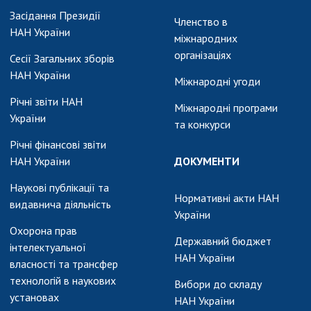
АКАДЕМІЯ
Засідання Президії
КОМЕНТУЄ
Членство в
НАН України
міжнародних
КОНТАКТИ
організаціях
Сесії Загальних зборів
НАН України
ПРОФСПІЛКА НАН
Міжнародні угоди
УКРАЇНИ
Річні звіти НАН
Міжнародні програми
України
КАБІНЕТ
та конкурси
Річні фінансові звіти
НАН України
ДОКУМЕНТИ
Наукові публікації та
Нормативні акти НАН
видавнича діяльність
України
Охорона прав
Державний бюджет
інтелектуальної
НАН України
власності та трансфер
технологій в наукових
Вибори до складу
установах
НАН України