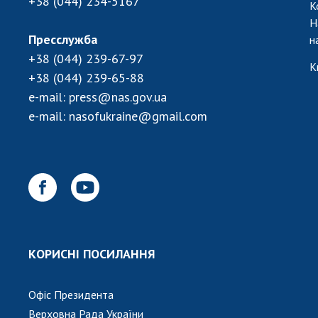
+38 (044) 234-5167
К
Н
Пресслужба
н
+38 (044) 239-67-97
К
+38 (044) 239-65-88
e-mail:
press@nas.gov.ua
e-mail:
nasofukraine@gmail.com
КОРИСНІ ПОСИЛАННЯ
Офіс Президента
Верховна Рада України