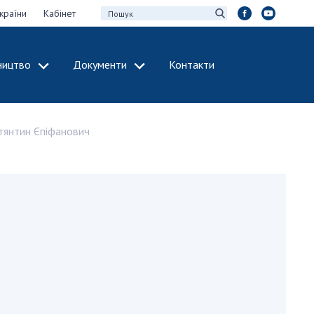
країни
Кабінет
ництво
Документи
Контакти
МІЖНАРОДНЕ
СПІВРОБІТНИЦТВО
тянтин Єпіфанович
идії НАН України
Членство в
х зборів НАН
міжнародних
організаціях
Н України
Міжнародні угоди
 звіти НАН України
Міжнародні
ації та видавнича
програми та
конкурси
інтелектуальної
ДОКУМЕНТИ
рансфер
аукових установах
Нормативні акти