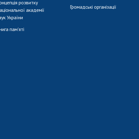
онцепція розвитку
Громадські організації
аціональної академії
аук України
нига пам'яті