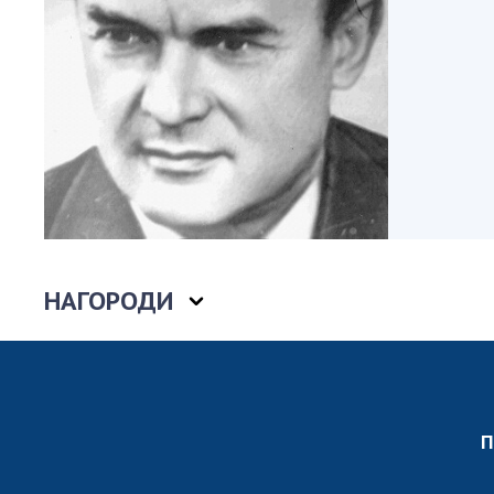
Персонал
Благодій
імені Бо
Віртуаль
НАН Укра
Концепці
Націонал
академії
України
Книга пам
НАГОРОДИ
П