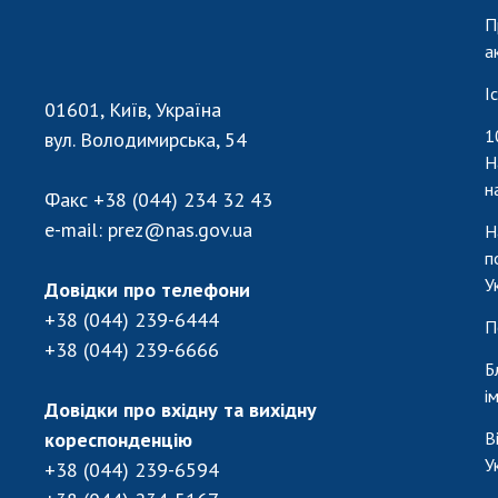
П
а
І
01601, Київ, Україна
1
вул. Володимирська, 54
Н
н
Факс
+38 (044) 234 32 43
e-mail:
prez@nas.gov.ua
Н
п
У
Довідки про телефони
+38 (044) 239-6444
П
+38 (044) 239-6666
Б
і
Довідки про вхідну та вихідну
кореспонденцію
В
У
+38 (044) 239-6594