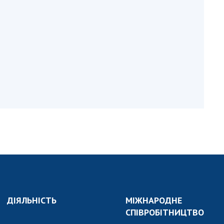
и, що становлять
НАН України
адбання
Державний
ивного
бюджет НАН
науковими
України
 України
Вибори до складу
ективності
НАН України
кових установ
Бланки документів
ових досліджень
НОВИНИ
 в НАН України
ЗАСІДАННЯ
кових кадрів
ПРЕЗИДІЇ НАН
оддю
УКРАЇНИ
НАУКОВІ
ВИДАННЯ
ДІЯЛЬНІСТЬ
МІЖНАРОДНЕ
МЕДІА ПРО НАС
СПІВРОБІТНИЦТВО