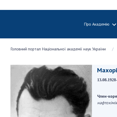
Про Академію
ПРО АКА
Головний портал Національної академії наук України
Про Наці
академію
України
Махорі
Історія 
100-річч
13.08.1928
Націонал
академії
України
Член-коре
нафтохімія
Нагороди
та почесн
НАН Укра