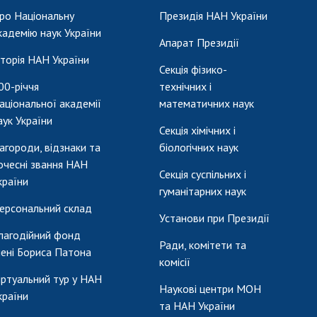
ро Національну
Президія НАН України
кадемію наук України
Апарат Президії
сторія НАН України
Секція фізико-
00-річчя
технічних і
аціональної академії
математичних наук
аук України
Секція хімічних і
агороди, відзнаки та
біологічних наук
очесні звання НАН
Секція суспільних і
країни
гуманітарних наук
ерсональний склад
Установи при Президії
лагодійний фонд
Ради, комітети та
мені Бориса Патона
комісії
іртуальний тур у НАН
Наукові центри МОН
країни
та НАН України