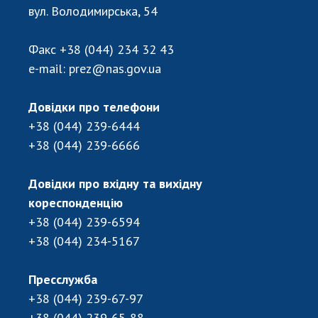
Відкрита наука в НАН України
вул. Володимирська, 54
Підготовка наукових кадрів
Робота з молоддю
Факс
+38 (044) 234 32 43
e-mail:
prez@nas.gov.ua
МІЖНАРОДНЕ СПІВРОБІТНИЦТВО
Довідки про телефони
+38 (044) 239-6444
Членство в міжнародних організаціях
+38 (044) 239-6666
Міжнародні угоди
Міжнародні програми та конкурси
Довідки про вхідну та вихідну
ДОКУМЕНТИ
кореспонденцію
+38 (044) 239-6594
Нормативні акти НАН України
+38 (044) 234-5167
Державний бюджет НАН України
Вибори до складу НАН України
Пресслужба
Бланки документів
+38 (044) 239-67-97
+38 (044) 239-65-88