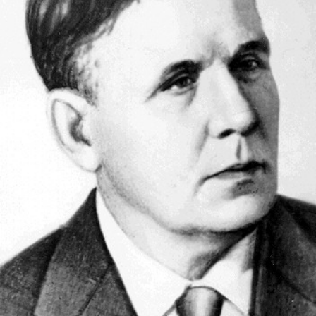
СТРУКТУРА
Президія НАН України
Апарат Президії
Секція фізико-технічних і математичних
наук
Секція хімічних і біологічних наук
Секція суспільних і гуманітарних наук
Установи при Президії
Ради, комітети та комісії
Наукові центри МОН та НАН України
Громадські організації