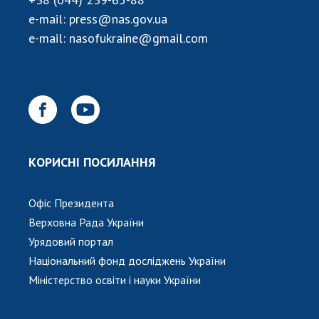
НОВИНИ
e-mail:
press@nas.gov.ua
ЗАСІДАННЯ ПРЕЗИДІЇ НАН УКРАЇНИ
e-mail:
nasofukraine@gmail.com
НАУКОВІ ВИДАННЯ
МЕДІА ПРО НАС
АКАДЕМІЯ КОМЕНТУЄ
КОНТАКТИ
КОРИСНІ ПОСИЛАННЯ
ПРОФСПІЛКА НАН УКРАЇНИ
Офіс Президента
КАБІНЕТ
Верховна Рада України
Урядовий портал
Національний фонд досліджень України
Міністерство освіти і науки України