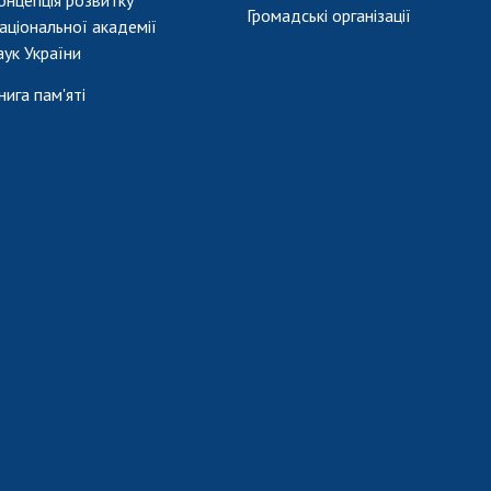
Громадські організації
аціональної академії
аук України
нига пам'яті