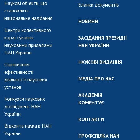
Наукові об'єкти, що
Бланки документів
становлять
національне надбання
НОВИНИ
Центри колективного
користування
ЗАСІДАННЯ ПРЕЗИДІЇ
науковими приладами
НАН УКРАЇНИ
НАН України
НАУКОВІ ВИДАННЯ
Оцінювання
ефективності
МЕДІА ПРО НАС
діяльності наукових
установ
АКАДЕМІЯ
Конкурси наукових
КОМЕНТУЄ
досліджень НАН
України
КОНТАКТИ
Відкрита наука в НАН
України
ПРОФСПІЛКА НАН