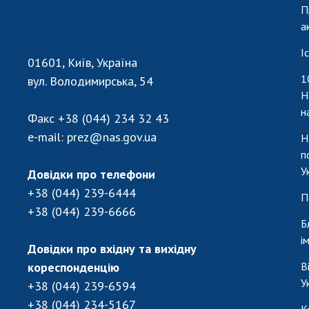
П
а
І
01601, Київ, Україна
1
вул. Володимирська, 54
Н
н
Факс
+38 (044) 234 32 43
e-mail:
prez@nas.gov.ua
Н
п
У
Довідки про телефони
+38 (044) 239-6444
П
+38 (044) 239-6666
Б
і
Довідки про вхідну та вихідну
кореспонденцію
В
У
+38 (044) 239-6594
+38 (044) 234-5167
К