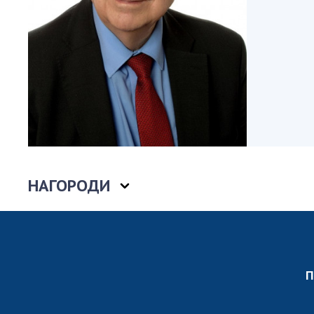
Персонал
Благодій
імені Бо
Віртуаль
НАН Укра
Концепці
Націонал
академії
України
Книга пам
НАГОРОДИ
П