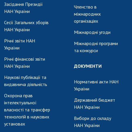
АКАДЕМІЯ
Засідання Президії
Членство в
КОМЕНТУЄ
НАН України
міжнародних
КОНТАКТИ
організаціях
Сесії Загальних зборів
НАН України
Міжнародні угоди
ПРОФСПІЛКА НАН
УКРАЇНИ
Річні звіти НАН
Міжнародні програми
України
та конкурси
КАБІНЕТ
Річні фінансові звіти
НАН України
ДОКУМЕНТИ
Наукові публікації та
Нормативні акти НАН
видавнича діяльність
України
Охорона прав
Державний бюджет
інтелектуальної
НАН України
власності та трансфер
технологій в наукових
Вибори до складу
установах
НАН України