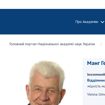
Про Академію
ПРО АКА
Головний портал Національної академії наук України
Про Наці
академію
України
Манг Г
Історія 
100-річч
Іноземний
Націонал
академії
Відділенн
України
міцність м
Нагороди
Vienna Univ
та почесн
НАН Укра