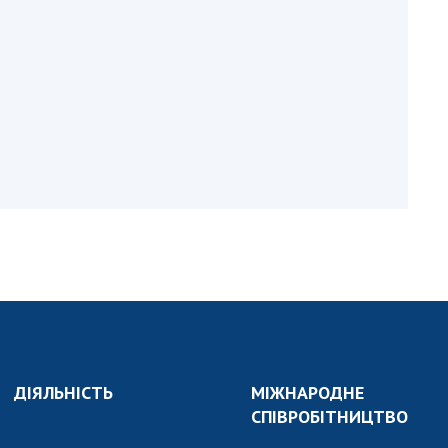
и, що становлять
НАН України
адбання
Державний
ивного
бюджет НАН
науковими
України
 України
Вибори до складу
ективності
НАН України
кових установ
Бланки документів
ових досліджень
НОВИНИ
 в НАН України
ЗАСІДАННЯ
кових кадрів
ПРЕЗИДІЇ НАН
оддю
УКРАЇНИ
НАУКОВІ
ВИДАННЯ
ДІЯЛЬНІСТЬ
МІЖНАРОДНЕ
МЕДІА ПРО НАС
СПІВРОБІТНИЦТВО