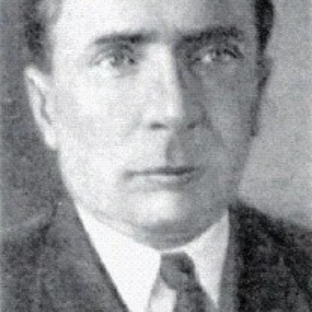
СТРУКТУРА
Президія НАН України
Апарат Президії
Секція фізико-технічних і математичних
наук
Секція хімічних і біологічних наук
Секція суспільних і гуманітарних наук
Установи при Президії
Ради, комітети та комісії
Наукові центри МОН та НАН України
Громадські організації