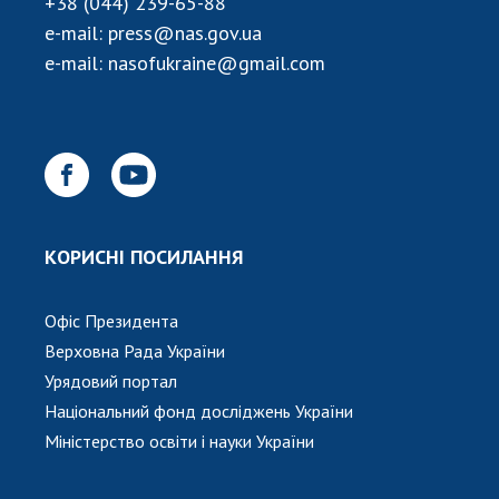
НОВИНИ
+38 (044) 239-65-88
e-mail:
press@nas.gov.ua
ЗАСІДАННЯ ПРЕЗИДІЇ НАН УКРАЇНИ
e-mail:
nasofukraine@gmail.com
НАУКОВІ ВИДАННЯ
МЕДІА ПРО НАС
АКАДЕМІЯ КОМЕНТУЄ
КОНТАКТИ
КОРИСНІ ПОСИЛАННЯ
ПРОФСПІЛКА НАН УКРАЇНИ
Офіс Президента
КАБІНЕТ
Верховна Рада України
Урядовий портал
Національний фонд досліджень України
Міністерство освіти і науки України