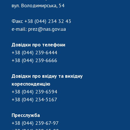
Відкрита наука в НАН України
вул. Володимирська, 54
Підготовка наукових кадрів
Робота з молоддю
Факс
+38 (044) 234 32 43
e-mail:
prez@nas.gov.ua
МІЖНАРОДНЕ СПІВРОБІТНИЦТВО
Довідки про телефони
+38 (044) 239-6444
Членство в міжнародних організаціях
+38 (044) 239-6666
Міжнародні угоди
Міжнародні програми та конкурси
Довідки про вхідну та вихідну
ДОКУМЕНТИ
кореспонденцію
+38 (044) 239-6594
Нормативні акти НАН України
+38 (044) 234-5167
Державний бюджет НАН України
Вибори до складу НАН України
Пресслужба
Бланки документів
+38 (044) 239-67-97