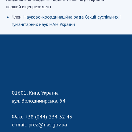
перший віцепрезидент
СТРУКТУРА
Член.
Науково-координаційна рада Секції суспільних і
гуманітарних наук НАН України
Президія НАН України
Апарат Президії
Секція фізико-технічних і математичних
наук
Секція хімічних і біологічних наук
Секція суспільних і гуманітарних наук
Установи при Президії
Ради, комітети та комісії
01601, Київ, Україна
Наукові центри МОН та НАН України
вул. Володимирська, 54
Громадські організації
Факс
+38 (044) 234 32 43
e-mail:
prez@nas.gov.ua