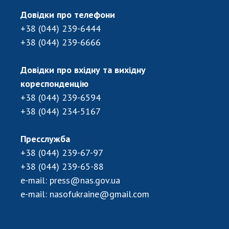
ДІЯЛЬНІСТЬ
Довідки про телефони
+38 (044) 239-6444
Засідання Президії НАН України
+38 (044) 239-6666
Сесії Загальних зборів НАН України
Річні звіти НАН України
Довідки про вхідну та вихідну
Річні фінансові звіти НАН України
кореспонденцію
+38 (044) 239-6594
Наукові публікації та видавнича діяльність
+38 (044) 234-5167
Охорона прав інтелектуальної власності та
трансфер технологій в наукових установах
Наукові об'єкти, що становлять національне
Пресслужба
надбання
+38 (044) 239-67-97
Центри колективного користування
+38 (044) 239-65-88
науковими приладами НАН України
e-mail:
press@nas.gov.ua
Оцінювання ефективності діяльності
e-mail:
nasofukraine@gmail.com
наукових установ
Конкурси наукових досліджень НАН України