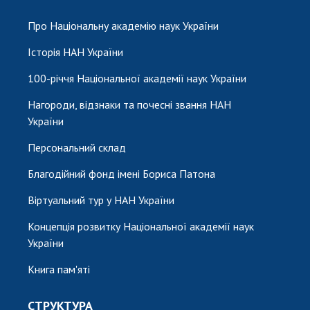
НОВИНИ
Про Національну академію наук України
ЗАСІДАННЯ ПРЕЗИДІЇ НАН УКРАЇНИ
Історія НАН України
НАУКОВІ ВИДАННЯ
100-річчя Національної академії наук України
МЕДІА ПРО НАС
Нагороди, відзнаки та почесні звання НАН
АКАДЕМІЯ КОМЕНТУЄ
України
КОНТАКТИ
Персональний склад
Благодійний фонд імені Бориса Патона
ПРОФСПІЛКА НАН УКРАЇНИ
Віртуальний тур у НАН України
КАБІНЕТ
Концепція розвитку Національної академії наук
України
Книга пам'яті
СТРУКТУРА