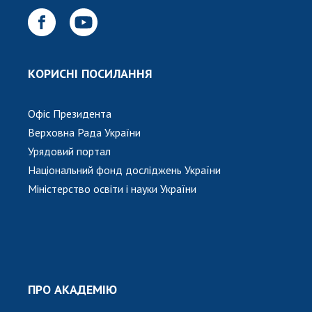
Відкрита наука в НАН України
Підготовка наукових кадрів
Робота з молоддю
КОРИСНІ ПОСИЛАННЯ
МІЖНАРОДНЕ СПІВРОБІТНИЦТВО
Офіс Президента
Членство в міжнародних організаціях
Верховна Рада України
Міжнародні угоди
Урядовий портал
Міжнародні програми та конкурси
Національний фонд досліджень України
Міністерство освіти і науки України
ДОКУМЕНТИ
Нормативні акти НАН України
Державний бюджет НАН України
Вибори до складу НАН України
Бланки документів
ПРО АКАДЕМІЮ