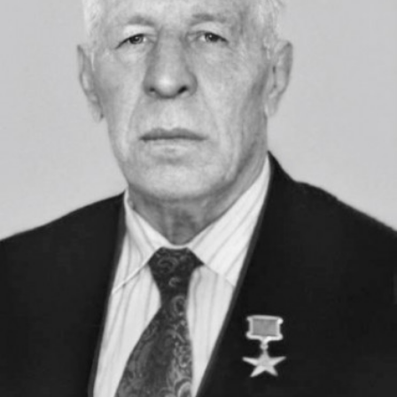
СТРУКТУРА
Президія НАН України
Апарат Президії
Секція фізико-технічних і математичних
наук
Секція хімічних і біологічних наук
Секція суспільних і гуманітарних наук
Установи при Президії
Ради, комітети та комісії
Наукові центри МОН та НАН України
Громадські організації