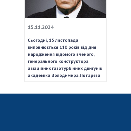
Відкрита наука в НАН України
Підготовка наукових кадрів
Робота з молоддю
15.11.2024
Сьогодні, 15 листопада
МІЖНАРОДНЕ СПІВРОБІТНИЦТВО
виповнюється 110 років від дня
Членство в міжнародних організаціях
народження відомого вченого,
генерального конструктора
Міжнародні угоди
авіаційних газотурбінних двигунів
Міжнародні програми та конкурси
академіка Володимира Лотарєва
ДОКУМЕНТИ
Нормативні акти НАН України
Державний бюджет НАН України
Вибори до складу НАН України
Бланки документів