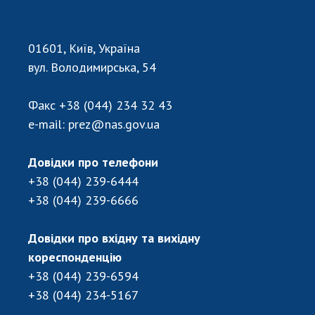
НОВИНИ
ЗАСІДАННЯ ПРЕЗИДІЇ НАН УКРАЇНИ
01601, Київ, Україна
НАУКОВІ ВИДАННЯ
вул. Володимирська, 54
МЕДІА ПРО НАС
Факс
+38 (044) 234 32 43
АКАДЕМІЯ КОМЕНТУЄ
e-mail:
prez@nas.gov.ua
КОНТАКТИ
Довідки про телефони
ПРОФСПІЛКА НАН УКРАЇНИ
+38 (044) 239-6444
+38 (044) 239-6666
КАБІНЕТ
Довідки про вхідну та вихідну
кореспонденцію
+38 (044) 239-6594
+38 (044) 234-5167