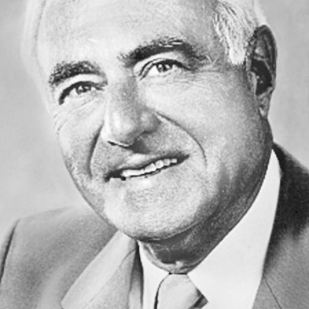
СТРУКТУРА
Президія НАН України
Апарат Президії
Секція фізико-технічних і математичних
наук
Секція хімічних і біологічних наук
Секція суспільних і гуманітарних наук
Установи при Президії
Ради, комітети та комісії
Наукові центри МОН та НАН України
Громадські організації