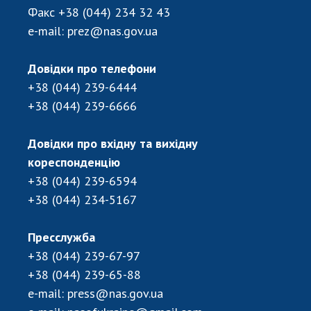
Відкрита наука в НАН України
Факс
+38 (044) 234 32 43
Підготовка наукових кадрів
e-mail:
prez@nas.gov.ua
Робота з молоддю
Довідки про телефони
+38 (044) 239-6444
МІЖНАРОДНЕ СПІВРОБІТНИЦТВО
+38 (044) 239-6666
Членство в міжнародних організаціях
Довідки про вхідну та вихідну
Міжнародні угоди
кореспонденцію
Міжнародні програми та конкурси
+38 (044) 239-6594
ДОКУМЕНТИ
+38 (044) 234-5167
Нормативні акти НАН України
Пресслужба
Державний бюджет НАН України
+38 (044) 239-67-97
Вибори до складу НАН України
+38 (044) 239-65-88
Бланки документів
e-mail:
press@nas.gov.ua