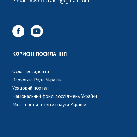
e-mail:
nasofukraine@gmail.com
НОВИНИ
ЗАСІДАННЯ ПРЕЗИДІЇ НАН УКРАЇНИ
НАУКОВІ ВИДАННЯ
МЕДІА ПРО НАС
АКАДЕМІЯ КОМЕНТУЄ
КОРИСНІ ПОСИЛАННЯ
КОНТАКТИ
Офіс Президента
ПРОФСПІЛКА НАН УКРАЇНИ
Верховна Рада України
Урядовий портал
КАБІНЕТ
Національний фонд досліджень України
Міністерство освіти і науки України