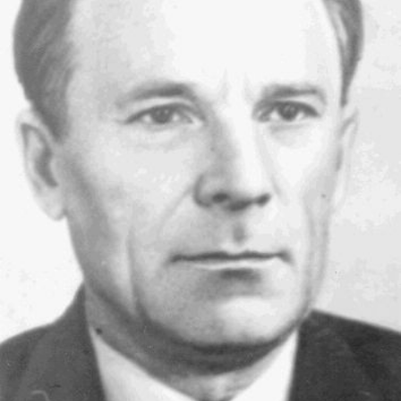
СТРУКТУРА
Президія НАН України
Апарат Президії
Секція фізико-технічних і математичних
наук
Секція хімічних і біологічних наук
Секція суспільних і гуманітарних наук
Установи при Президії
Ради, комітети та комісії
Наукові центри МОН та НАН України
Громадські організації