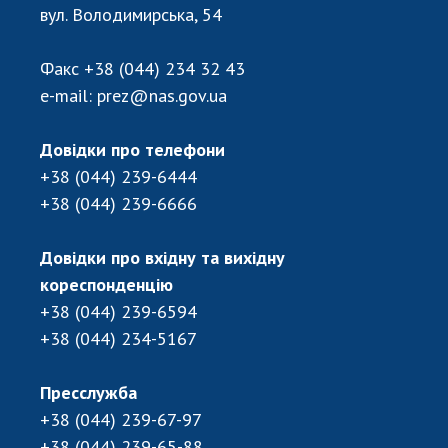
Відкрита наука в НАН України
вул. Володимирська, 54
Підготовка наукових кадрів
Робота з молоддю
Факс
+38 (044) 234 32 43
e-mail:
prez@nas.gov.ua
МІЖНАРОДНЕ СПІВРОБІТНИЦТВО
Довідки про телефони
+38 (044) 239-6444
Членство в міжнародних організаціях
+38 (044) 239-6666
Міжнародні угоди
Міжнародні програми та конкурси
Довідки про вхідну та вихідну
ДОКУМЕНТИ
кореспонденцію
+38 (044) 239-6594
Нормативні акти НАН України
+38 (044) 234-5167
Державний бюджет НАН України
Вибори до складу НАН України
Пресслужба
Бланки документів
+38 (044) 239-67-97
+38 (044) 239-65-88