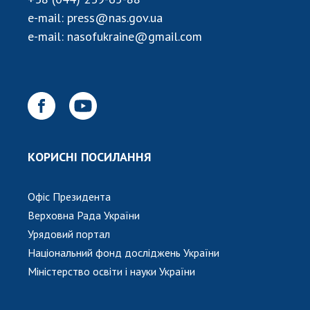
НОВИНИ
e-mail:
press@nas.gov.ua
ЗАСІДАННЯ ПРЕЗИДІЇ НАН УКРАЇНИ
e-mail:
nasofukraine@gmail.com
НАУКОВІ ВИДАННЯ
МЕДІА ПРО НАС
АКАДЕМІЯ КОМЕНТУЄ
КОНТАКТИ
КОРИСНІ ПОСИЛАННЯ
ПРОФСПІЛКА НАН УКРАЇНИ
Офіс Президента
КАБІНЕТ
Верховна Рада України
Урядовий портал
Національний фонд досліджень України
Міністерство освіти і науки України