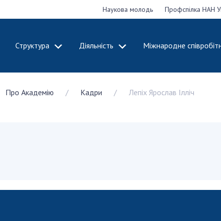
Наукова молодь
Профспілка НАН У
Структура
Діяльність
Міжнародне співробіт
ДЕМІЮ
СТРУКТУРА
ДІЯЛЬНІСТЬ
Про Академію
Кадри
Лепіх Ярослав Ілліч
ональну
Президія НАН
Засідання През
 наук
України
Сесії Загальни
Апарат Президії
України
НАН України
Секція фізико-
Річні звіти НА
я
технічних і
Річні фінансові
ьної
математичних
Наукові публік
 наук
наук
діяльність
Секція хімічних і
Охорона прав 
, відзнаки
біологічних наук
власності та т
і звання
Секція суспільних
технологій в н
їни
і гуманітарних