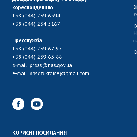
кореспонденцію
В
У
+38 (044) 239-6594
+38 (044) 234-5167
К
Н
Пресслужба
н
+38 (044) 239-67-97
К
+38 (044) 239-65-88
e-mail:
press@nas.gov.ua
e-mail:
nasofukraine@gmail.com
КОРИСНІ ПОСИЛАННЯ