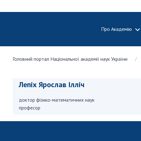
Про Академію
ПРО АКА
Головний портал Національної академії наук України
Про Наці
академію
України
Лепіх Ярослав Ілліч
Історія 
100-річч
доктор фізико-математичних наук
Націонал
академії
професор
України
Нагороди
та почесн
НАН Укра