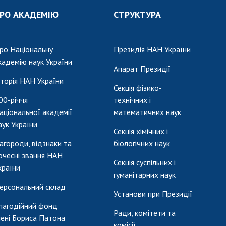
Наукові об'єкт
ьний склад
наук
РО АКАДЕМІЮ
СТРУКТУРА
національне н
ний фонд
Установи при
Центри колект
риса Патона
Президії
користування 
ро Національну
Президія НАН України
ний тур у
Ради, комітети
приладами НАН
кадемію наук України
їни
та комісії
Оцінювання еф
Апарат Президії
я розвитку
Наукові центри
діяльності нау
сторія НАН України
Секція фізико-
ьної
МОН та НАН
Конкурси наук
00-річчя
технічних і
 наук
України
НАН України
аціональної академії
математичних наук
Громадські
Відкрита наука
аук України
'яті
організації
Секція хімічних і
Підготовка нау
агороди, відзнаки та
біологічних наук
Робота з мол
очесні звання НАН
Секція суспільних і
країни
гуманітарних наук
ерсональний склад
Установи при Президії
лагодійний фонд
Ради, комітети та
мені Бориса Патона
комісії