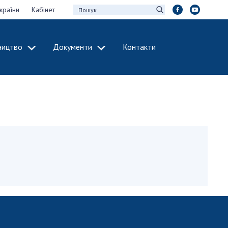
країни
Кабінет
ництво
Документи
Контакти
МІЖНАРОДНЕ
СПІВРОБІТНИЦТВО
идії НАН України
Членство в
х зборів НАН
міжнародних
організаціях
Н України
Міжнародні угоди
 звіти НАН України
Міжнародні
ації та видавнича
програми та
конкурси
інтелектуальної
ДОКУМЕНТИ
рансфер
аукових установах
Нормативні акти