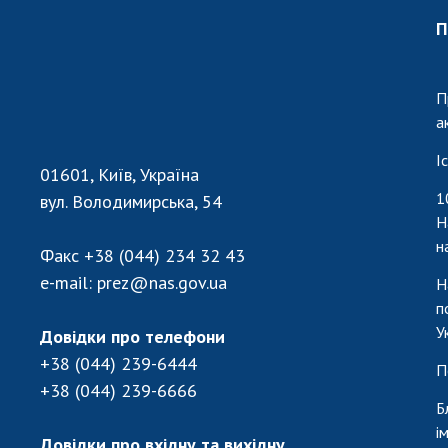
Персонал
П
Благодій
імені Бо
П
Віртуаль
а
НАН Укра
Концепці
І
01601, Київ, Україна
Націонал
1
вул. Володимирська, 54
академії
Н
України
н
Книга пам
Факс
+38 (044) 234 32 43
e-mail:
prez@nas.gov.ua
Н
п
У
Довідки про телефони
+38 (044) 239-6444
П
+38 (044) 239-6666
Б
і
Довідки про вхідну та вихідну