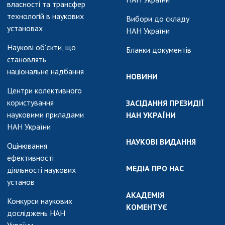
АКАДЕМІЯ
власності та трансфер
КОМЕНТУЄ
технологій в наукових
Вибори до складу
установах
НАН України
КОНТАКТИ
Наукові об'єкти, що
Бланки документів
ПРОФСПІЛКА НАН
становлять
УКРАЇНИ
національне надбання
НОВИНИ
КАБІНЕТ
Центри колективного
користування
ЗАСІДАННЯ ПРЕЗИДІЇ
науковими приладами
НАН УКРАЇНИ
НАН України
НАУКОВІ ВИДАННЯ
Оцінювання
ефективності
МЕДІА ПРО НАС
діяльності наукових
установ
АКАДЕМІЯ
Конкурси наукових
КОМЕНТУЄ
досліджень НАН