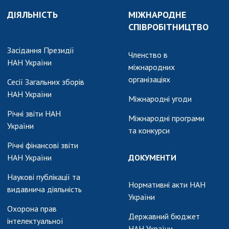
и, що становлять
НАН України
ДІЯЛЬНІСТЬ
МІЖНАРОДНЕ
адбання
Державний
СПІВРОБІТНИЦТВО
ивного
бюджет НАН
науковими
України
Засідання Президії
 України
Членство в
Вибори до складу
НАН України
міжнародних
ективності
НАН України
організаціях
кових установ
Сесії Загальних зборів
Бланки документів
НАН України
ових досліджень
Міжнародні угоди
НОВИНИ
Річні звіти НАН
Міжнародні програми
 в НАН України
України
ЗАСІДАННЯ
та конкурси
кових кадрів
ПРЕЗИДІЇ НАН
Річні фінансові звіти
оддю
УКРАЇНИ
НАН України
ДОКУМЕНТИ
НАУКОВІ
Наукові публікації та
Нормативні акти НАН
ВИДАННЯ
видавнича діяльність
України
МЕДІА ПРО НАС
Охорона прав
Державний бюджет
інтелектуальної
НАН України