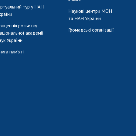
іртуальний тур у НАН
Наукові центри МОН
країни
та НАН України
онцепція розвитку
Громадські організації
аціональної академії
аук України
нига пам'яті