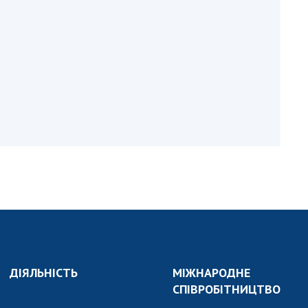
и, що становлять
НАН України
адбання
Державний
ивного
бюджет НАН
науковими
України
 України
Вибори до складу
ективності
НАН України
кових установ
Бланки документів
ових досліджень
НОВИНИ
 в НАН України
ЗАСІДАННЯ
кових кадрів
ПРЕЗИДІЇ НАН
оддю
УКРАЇНИ
НАУКОВІ
ВИДАННЯ
ДІЯЛЬНІСТЬ
МІЖНАРОДНЕ
МЕДІА ПРО НАС
СПІВРОБІТНИЦТВО