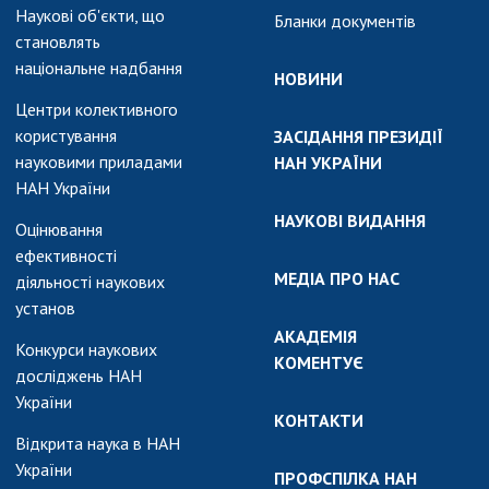
Наукові об'єкти, що
Бланки документів
становлять
національне надбання
НОВИНИ
Центри колективного
користування
ЗАСІДАННЯ ПРЕЗИДІЇ
науковими приладами
НАН УКРАЇНИ
НАН України
НАУКОВІ ВИДАННЯ
Оцінювання
ефективності
МЕДІА ПРО НАС
діяльності наукових
установ
АКАДЕМІЯ
Конкурси наукових
КОМЕНТУЄ
досліджень НАН
України
КОНТАКТИ
Відкрита наука в НАН
України
ПРОФСПІЛКА НАН