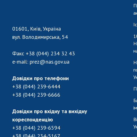
П
а
І
01601, Київ, Україна
1
вул. Володимирська, 54
Н
н
Факс
+38 (044) 234 32 43
e-mail:
prez@nas.gov.ua
Н
п
У
Довідки про телефони
+38 (044) 239-6444
П
+38 (044) 239-6666
Б
і
Довідки про вхідну та вихідну
кореспонденцію
В
У
+38 (044) 239-6594
+38 (044) 234-5167