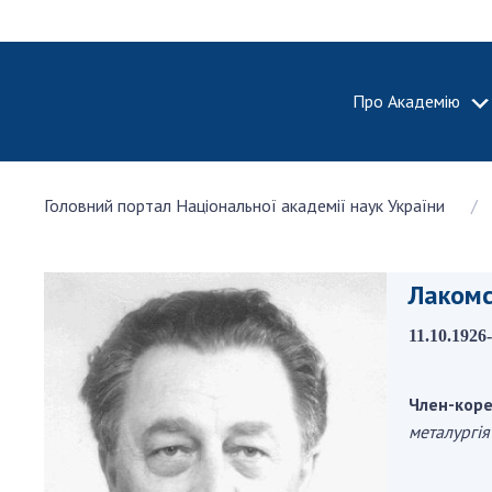
Про Академію
ПРО АКА
Головний портал Національної академії наук України
Про Наці
академію
України
Лакомс
Історія 
100-річч
11.10.1926
Націонал
академії
України
Член-коре
металургія
Нагороди
та почесн
НАН Укра