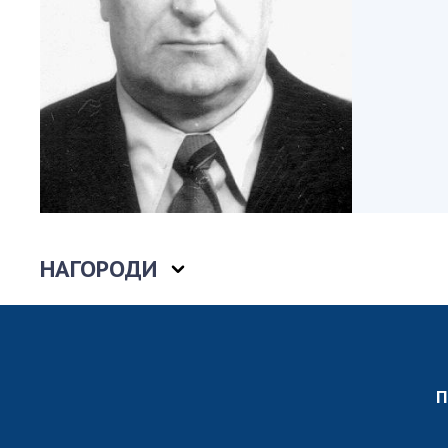
Персонал
Благодій
імені Бо
Віртуаль
НАН Укра
Концепці
Націонал
академії
України
Книга пам
НАГОРОДИ
П