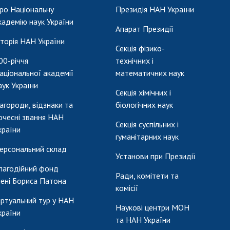
ро Національну
Президія НАН України
кадемію наук України
Апарат Президії
сторія НАН України
Секція фізико-
00-річчя
технічних і
аціональної академії
математичних наук
аук України
Секція хімічних і
агороди, відзнаки та
біологічних наук
очесні звання НАН
Секція суспільних і
країни
гуманітарних наук
ерсональний склад
Установи при Президії
лагодійний фонд
Ради, комітети та
мені Бориса Патона
комісії
іртуальний тур у НАН
Наукові центри МОН
країни
та НАН України