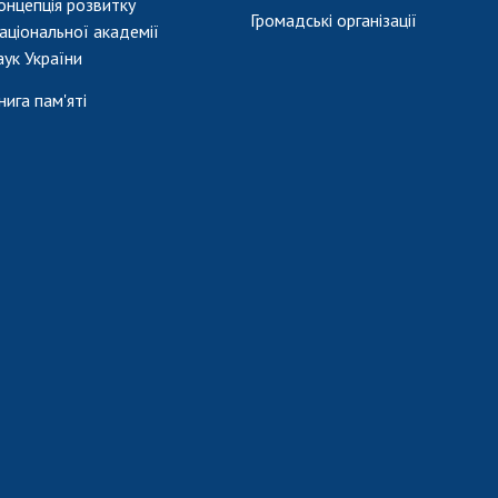
онцепція розвитку
Громадські організації
аціональної академії
аук України
нига пам'яті