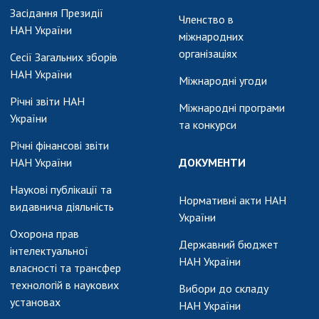
АКАДЕМІЯ
Засідання Президії
КОМЕНТУЄ
Членство в
НАН України
міжнародних
КОНТАКТИ
організаціях
Сесії Загальних зборів
НАН України
ПРОФСПІЛКА НАН
Міжнародні угоди
УКРАЇНИ
Річні звіти НАН
Міжнародні програми
України
та конкурси
КАБІНЕТ
Річні фінансові звіти
НАН України
ДОКУМЕНТИ
Наукові публікації та
Нормативні акти НАН
видавнича діяльність
України
Охорона прав
Державний бюджет
інтелектуальної
НАН України
власності та трансфер
технологій в наукових
Вибори до складу
установах
НАН України