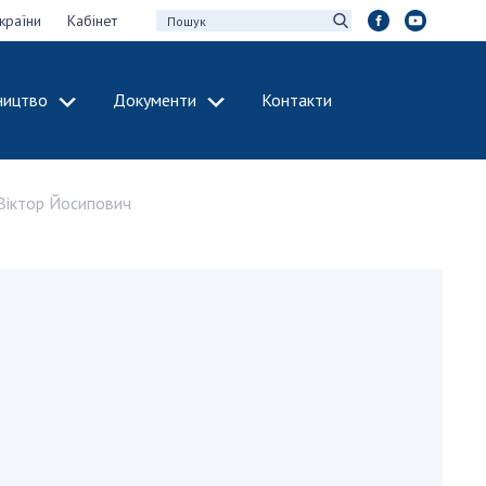
країни
Кабінет
ництво
Документи
Контакти
МІЖНАРОДНЕ
СПІВРОБІТНИЦТВО
Віктор Йосипович
идії НАН України
Членство в
х зборів НАН
міжнародних
організаціях
Н України
Міжнародні угоди
 звіти НАН України
Міжнародні
ації та видавнича
програми та
конкурси
інтелектуальної
ДОКУМЕНТИ
рансфер
аукових установах
Нормативні акти