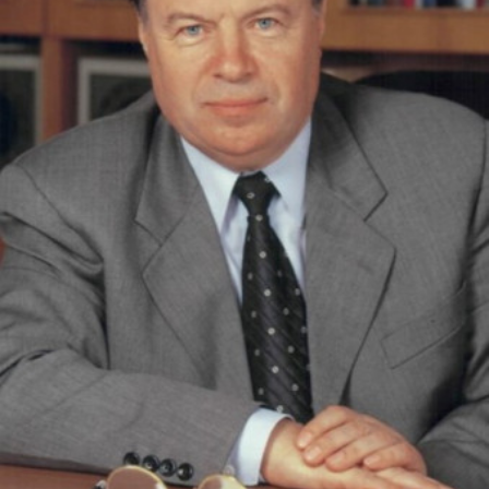
СТРУКТУРА
Президія НАН України
Апарат Президії
Секція фізико-технічних і математичних
наук
Секція хімічних і біологічних наук
Секція суспільних і гуманітарних наук
Установи при Президії
Ради, комітети та комісії
Наукові центри МОН та НАН України
Громадські організації