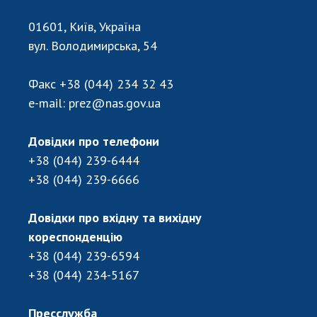
Відкрита наука в НАН України
Підготовка наукових кадрів
01601, Київ, Україна
Робота з молоддю
вул. Володимирська, 54
Факс
+38 (044) 234 32 43
МІЖНАРОДНЕ СПІВРОБІТНИЦТВО
e-mail:
prez@nas.gov.ua
Членство в міжнародних організаціях
Довідки про телефони
Міжнародні угоди
+38 (044) 239-6444
Міжнародні програми та конкурси
+38 (044) 239-6666
ДОКУМЕНТИ
Довідки про вхідну та вихідну
Нормативні акти НАН України
кореспонденцію
Державний бюджет НАН України
+38 (044) 239-6594
Вибори до складу НАН України
+38 (044) 234-5167
Бланки документів
Пресслужба