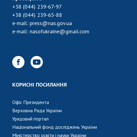
НОВИНИ
+38 (044) 239-67-97
ЗАСІДАННЯ ПРЕЗИДІЇ НАН УКРАЇНИ
+38 (044) 239-65-88
e-mail:
press@nas.gov.ua
НАУКОВІ ВИДАННЯ
e-mail:
nasofukraine@gmail.com
МЕДІА ПРО НАС
АКАДЕМІЯ КОМЕНТУЄ
КОНТАКТИ
ПРОФСПІЛКА НАН УКРАЇНИ
КОРИСНІ ПОСИЛАННЯ
КАБІНЕТ
Офіс Президента
Верховна Рада України
Урядовий портал
Національний фонд досліджень України
Міністерство освіти і науки України