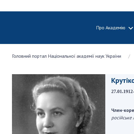
Про Академію
ПРО АКА
Головний портал Національної академії наук України
Про Наці
академію
України
Крутік
Історія 
100-річч
27.01.1912
Націонал
академії
України
Член-коре
російське 
Нагороди
та почесн
НАН Укра