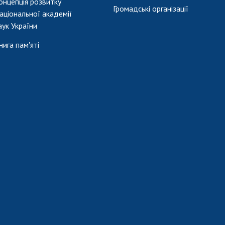
онцепція розвитку
Громадські організації
аціональної академії
аук України
нига пам'яті