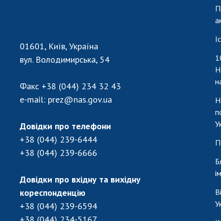
П
а
І
01601, Київ, Україна
1
вул. Володимирська, 54
Н
н
Факс
+38 (044) 234 32 43
e-mail:
prez@nas.gov.ua
Н
п
У
Довідки про телефони
+38 (044) 239-6444
П
+38 (044) 239-6666
Б
і
Довідки про вхідну та вихідну
кореспонденцію
В
У
+38 (044) 239-6594
+38 (044) 234-5167