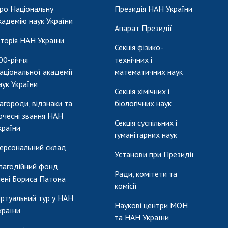
ро Національну
Президія НАН України
кадемію наук України
Апарат Президії
сторія НАН України
Секція фізико-
00-річчя
технічних і
аціональної академії
математичних наук
аук України
Секція хімічних і
агороди, відзнаки та
біологічних наук
очесні звання НАН
Секція суспільних і
країни
гуманітарних наук
ерсональний склад
Установи при Президії
лагодійний фонд
Ради, комітети та
мені Бориса Патона
комісії
іртуальний тур у НАН
Наукові центри МОН
країни
та НАН України