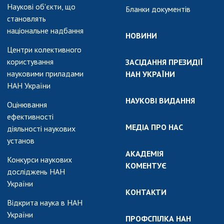
Наукові об'єкти, що
Бланки документів
становлять
національне надбання
НОВИНИ
Центри колективного
користування
ЗАСІДАННЯ ПРЕЗИДІЇ
науковими приладами
НАН УКРАЇНИ
НАН України
НАУКОВІ ВИДАННЯ
Оцінювання
ефективності
МЕДІА ПРО НАС
діяльності наукових
установ
АКАДЕМІЯ
Конкурси наукових
КОМЕНТУЄ
досліджень НАН
України
КОНТАКТИ
Відкрита наука в НАН
України
ПРОФСПІЛКА НАН