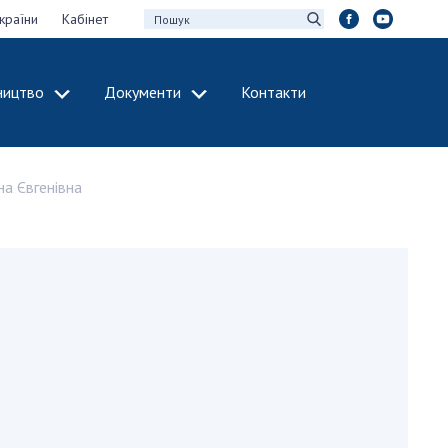
країни
Кабінет
ництво
Документи
Контакти
МІЖНАРОДНЕ
СПІВРОБІТНИЦТВО
на Євгенівна
идії НАН України
Членство в
х зборів НАН
міжнародних
організаціях
Н України
Міжнародні угоди
 звіти НАН України
Міжнародні
ації та видавнича
програми та
конкурси
інтелектуальної
ДОКУМЕНТИ
рансфер
аукових установах
Нормативні акти