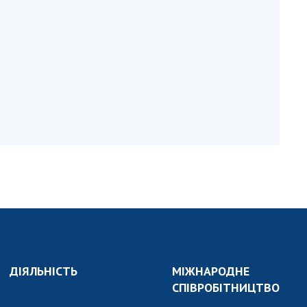
и, що становлять
НАН України
адбання
Державний
ивного
бюджет НАН
науковими
України
 України
Вибори до складу
ективності
НАН України
кових установ
Бланки документів
ових досліджень
НОВИНИ
 в НАН України
ЗАСІДАННЯ
кових кадрів
ПРЕЗИДІЇ НАН
оддю
УКРАЇНИ
НАУКОВІ
ВИДАННЯ
ДІЯЛЬНІСТЬ
МІЖНАРОДНЕ
МЕДІА ПРО НАС
СПІВРОБІТНИЦТВО