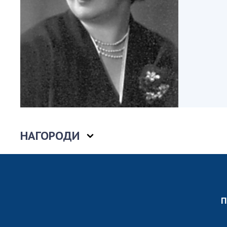
Персонал
Благодій
імені Бо
Віртуаль
НАН Укра
Концепці
Націонал
академії
України
Книга пам
НАГОРОДИ
П