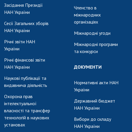
АКАДЕМІЯ
Засідання Президії
КОМЕНТУЄ
Членство в
НАН України
міжнародних
КОНТАКТИ
організаціях
Сесії Загальних зборів
НАН України
ПРОФСПІЛКА НАН
Міжнародні угоди
УКРАЇНИ
Річні звіти НАН
Міжнародні програми
України
та конкурси
КАБІНЕТ
Річні фінансові звіти
НАН України
ДОКУМЕНТИ
Наукові публікації та
Нормативні акти НАН
видавнича діяльність
України
Охорона прав
Державний бюджет
інтелектуальної
НАН України
власності та трансфер
технологій в наукових
Вибори до складу
установах
НАН України