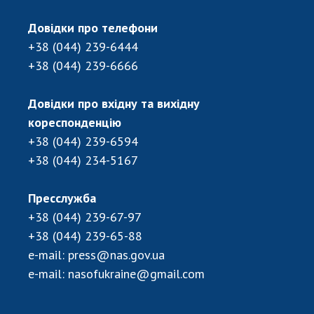
ДІЯЛЬНІСТЬ
Довідки про телефони
+38 (044) 239-6444
Засідання Президії НАН України
+38 (044) 239-6666
Сесії Загальних зборів НАН України
Річні звіти НАН України
Довідки про вхідну та вихідну
Річні фінансові звіти НАН України
кореспонденцію
Наукові публікації та видавнича діяльність
+38 (044) 239-6594
Охорона прав інтелектуальної власності та
+38 (044) 234-5167
трансфер технологій в наукових установах
Наукові об'єкти, що становлять національне
Пресслужба
надбання
+38 (044) 239-67-97
Центри колективного користування
+38 (044) 239-65-88
науковими приладами НАН України
e-mail:
press@nas.gov.ua
Оцінювання ефективності діяльності
e-mail:
nasofukraine@gmail.com
наукових установ
Конкурси наукових досліджень НАН України