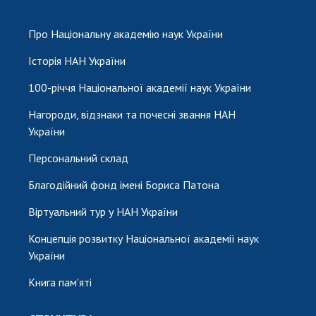
НОВИНИ
ЗАСІДАННЯ ПРЕЗИДІЇ НАН УКРАЇНИ
Про Національну академію наук України
НАУКОВІ ВИДАННЯ
Історія НАН України
100-річчя Національної академії наук України
МЕДІА ПРО НАС
Нагороди, відзнаки та почесні звання НАН
АКАДЕМІЯ КОМЕНТУЄ
України
КОНТАКТИ
Персональний склад
ПРОФСПІЛКА НАН УКРАЇНИ
Благодійний фонд імені Бориса Патона
КАБІНЕТ
Віртуальний тур у НАН України
Концепція розвитку Національної академії наук
України
Книга пам'яті