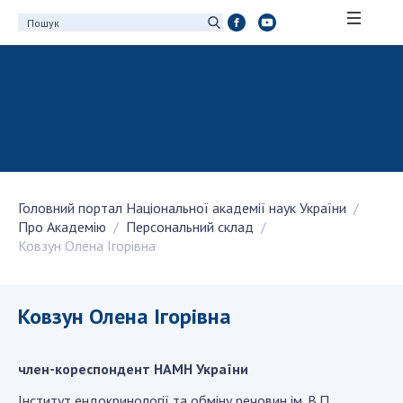
ПРО АКАДЕМІЮ
Про Національну академію наук України
Історія НАН України
100-річчя Національної академії наук
України
Головний портал Національної академії наук України
Нагороди, відзнаки та почесні звання НАН
Про Академію
Персональний склад
України
Ковзун Олена Ігорівна
Персональний склад
Благодійний фонд імені Бориса Патона
Віртуальний тур у НАН України
Ковзун Олена Ігорівна
Концепція розвитку Національної академії
наук України
член-кореспондент НАМН України
Книга пам'яті
Інститут ендокринології та обміну речовин ім. В.П.