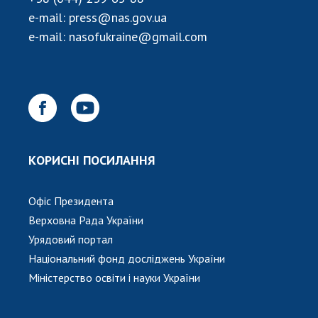
НОВИНИ
e-mail:
press@nas.gov.ua
ЗАСІДАННЯ ПРЕЗИДІЇ НАН УКРАЇНИ
e-mail:
nasofukraine@gmail.com
НАУКОВІ ВИДАННЯ
МЕДІА ПРО НАС
АКАДЕМІЯ КОМЕНТУЄ
КОНТАКТИ
КОРИСНІ ПОСИЛАННЯ
ПРОФСПІЛКА НАН УКРАЇНИ
Офіс Президента
КАБІНЕТ
Верховна Рада України
Урядовий портал
Національний фонд досліджень України
Міністерство освіти і науки України