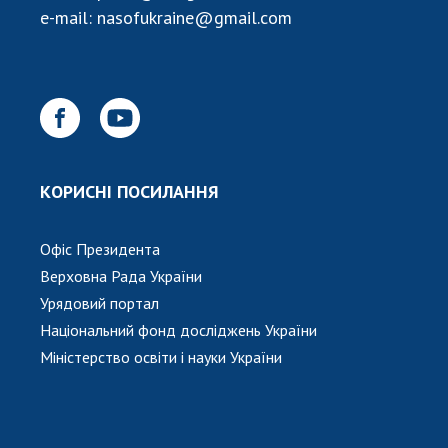
НОВИНИ
e-mail:
nasofukraine@gmail.com
ЗАСІДАННЯ ПРЕЗИДІЇ НАН УКРАЇНИ
НАУКОВІ ВИДАННЯ
МЕДІА ПРО НАС
АКАДЕМІЯ КОМЕНТУЄ
КОРИСНІ ПОСИЛАННЯ
КОНТАКТИ
Офіс Президента
ПРОФСПІЛКА НАН УКРАЇНИ
Верховна Рада України
КАБІНЕТ
Урядовий портал
Національний фонд досліджень України
Міністерство освіти і науки України