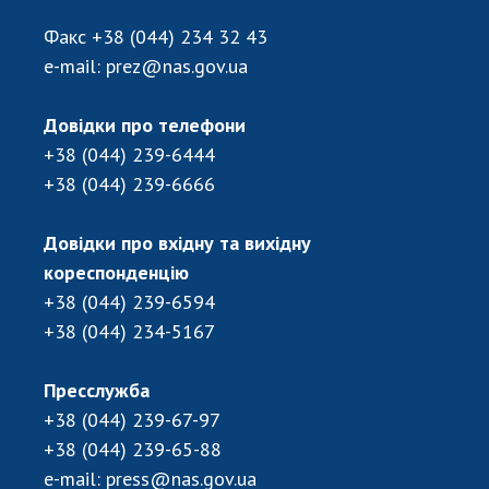
Відкрита наука в НАН України
Факс
+38 (044) 234 32 43
Підготовка наукових кадрів
e-mail:
prez@nas.gov.ua
Робота з молоддю
Довідки про телефони
МІЖНАРОДНЕ СПІВРОБІТНИЦТВО
+38 (044) 239-6444
+38 (044) 239-6666
Членство в міжнародних організаціях
Міжнародні угоди
Довідки про вхідну та вихідну
Міжнародні програми та конкурси
кореспонденцію
+38 (044) 239-6594
ДОКУМЕНТИ
+38 (044) 234-5167
Нормативні акти НАН України
Державний бюджет НАН України
Пресслужба
Вибори до складу НАН України
+38 (044) 239-67-97
Бланки документів
+38 (044) 239-65-88
e-mail:
press@nas.gov.ua