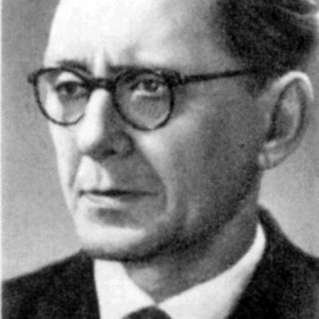
СТРУКТУРА
Президія НАН України
Апарат Президії
Секція фізико-технічних і математичних
наук
Секція хімічних і біологічних наук
Секція суспільних і гуманітарних наук
Установи при Президії
Ради, комітети та комісії
Наукові центри МОН та НАН України
Громадські організації