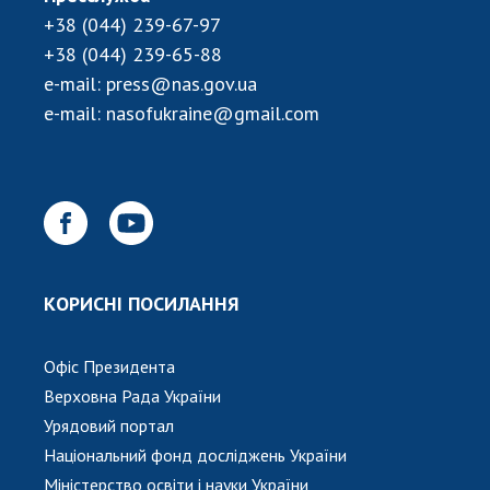
НОВИНИ
+38 (044) 239-67-97
ЗАСІДАННЯ ПРЕЗИДІЇ НАН УКРАЇНИ
+38 (044) 239-65-88
e-mail:
press@nas.gov.ua
НАУКОВІ ВИДАННЯ
e-mail:
nasofukraine@gmail.com
МЕДІА ПРО НАС
АКАДЕМІЯ КОМЕНТУЄ
КОНТАКТИ
ПРОФСПІЛКА НАН УКРАЇНИ
КОРИСНІ ПОСИЛАННЯ
КАБІНЕТ
Офіс Президента
Верховна Рада України
Урядовий портал
Національний фонд досліджень України
Міністерство освіти і науки України