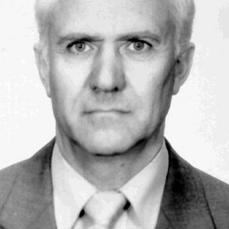
СТРУКТУРА
Президія НАН України
Апарат Президії
Секція фізико-технічних і математичних
наук
Секція хімічних і біологічних наук
Секція суспільних і гуманітарних наук
Установи при Президії
Ради, комітети та комісії
Наукові центри МОН та НАН України
Громадські організації