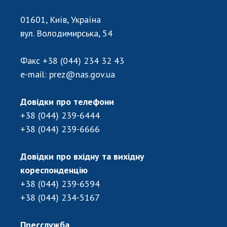
Відкрита наука в НАН України
Підготовка наукових кадрів
01601, Київ, Україна
Робота з молоддю
вул. Володимирська, 54
Факс
+38 (044) 234 32 43
МІЖНАРОДНЕ СПІВРОБІТНИЦТВО
e-mail:
prez@nas.gov.ua
Членство в міжнародних організаціях
Довідки про телефони
Міжнародні угоди
+38 (044) 239-6444
Міжнародні програми та конкурси
+38 (044) 239-6666
ДОКУМЕНТИ
Довідки про вхідну та вихідну
Нормативні акти НАН України
кореспонденцію
Державний бюджет НАН України
+38 (044) 239-6594
Вибори до складу НАН України
+38 (044) 234-5167
Бланки документів
Пресслужба