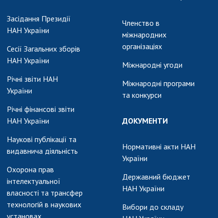
АКАДЕМІЯ
КОМЕНТУЄ
Засідання Президії
Членство в
НАН України
КОНТАКТИ
міжнародних
організаціях
Сесії Загальних зборів
ПРОФСПІЛКА НАН
НАН України
УКРАЇНИ
Міжнародні угоди
Річні звіти НАН
Міжнародні програми
КАБІНЕТ
України
та конкурси
Річні фінансові звіти
НАН України
ДОКУМЕНТИ
Наукові публікації та
Нормативні акти НАН
видавнича діяльність
України
Охорона прав
Державний бюджет
інтелектуальної
НАН України
власності та трансфер
технологій в наукових
Вибори до складу
установах