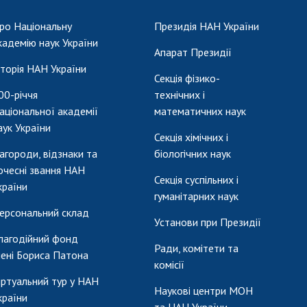
ро Національну
Президія НАН України
кадемію наук України
Апарат Президії
сторія НАН України
Секція фізико-
00-річчя
технічних і
аціональної академії
математичних наук
аук України
Секція хімічних і
агороди, відзнаки та
біологічних наук
очесні звання НАН
Секція суспільних і
країни
гуманітарних наук
ерсональний склад
Установи при Президії
лагодійний фонд
Ради, комітети та
мені Бориса Патона
комісії
іртуальний тур у НАН
Наукові центри МОН
країни