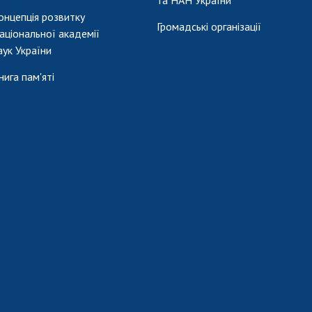
та НАН України
онцепція розвитку
Громадські організації
аціональної академії
аук України
нига пам'яті