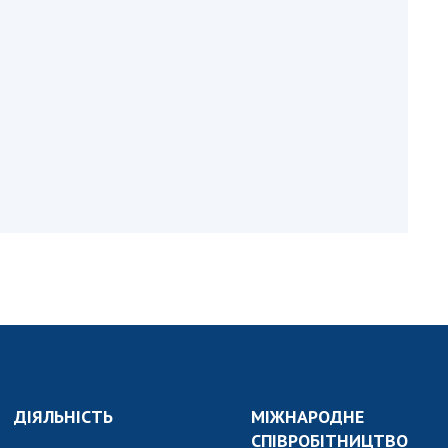
и, що становлять
НАН України
адбання
Державний
ивного
бюджет НАН
науковими
України
 України
Вибори до складу
ективності
НАН України
кових установ
Бланки документів
ових досліджень
НОВИНИ
 в НАН України
ЗАСІДАННЯ
кових кадрів
ПРЕЗИДІЇ НАН
оддю
УКРАЇНИ
НАУКОВІ
ВИДАННЯ
МЕДІА ПРО НАС
ДІЯЛЬНІСТЬ
МІЖНАРОДНЕ
СПІВРОБІТНИЦТВО