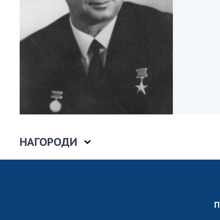
Персонал
Благодій
імені Бо
Віртуаль
НАН Укра
Концепці
Націонал
академії
України
Книга пам
НАГОРОДИ
П