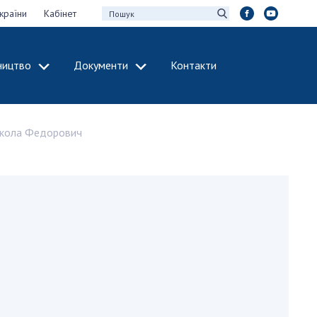
країни
Кабінет
ництво
Документи
Контакти
МІЖНАРОДНЕ
СПІВРОБІТНИЦТВО
икола Федорович
идії НАН України
Членство в
х зборів НАН
міжнародних
організаціях
Н України
Міжнародні угоди
 звіти НАН України
Міжнародні
ації та видавнича
програми та
конкурси
інтелектуальної
ДОКУМЕНТИ
рансфер
аукових установах
Нормативні акти