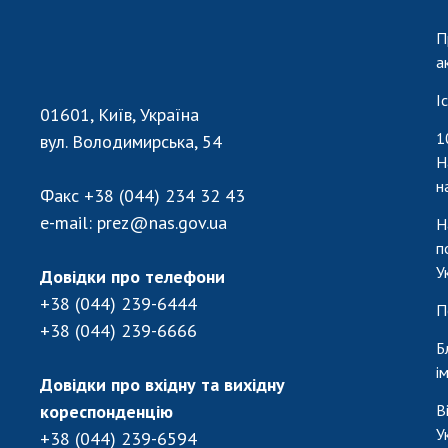
П
а
І
01601, Київ, Україна
1
вул. Володимирська, 54
Н
н
Факс
+38 (044) 234 32 43
e-mail:
prez@nas.gov.ua
Н
п
У
Довідки про телефони
+38 (044) 239-6444
П
+38 (044) 239-6666
Б
і
Довідки про вхідну та вихідну
кореспонденцію
В
У
+38 (044) 239-6594