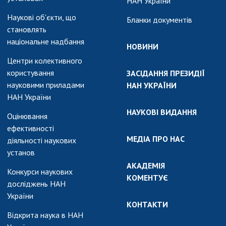
НАН України
Наукові об'єкти, що
Бланки документів
становлять
національне надбання
НОВИНИ
Центри колективного
користування
ЗАСІДАННЯ ПРЕЗИДІЇ
науковими приладами
НАН УКРАЇНИ
НАН України
НАУКОВІ ВИДАННЯ
Оцінювання
ефективності
МЕДІА ПРО НАС
діяльності наукових
установ
АКАДЕМІЯ
Конкурси наукових
КОМЕНТУЄ
досліджень НАН
України
КОНТАКТИ
Відкрита наука в НАН