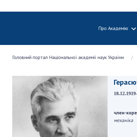
Про Академію
ПРО АКА
Головний портал Національної академії наук України
Про Наці
академію
України
Герасю
Історія 
100-річч
18.12.1919
Націонал
академії
України
член-коре
механіка
Нагороди
та почесн
НАН Укра