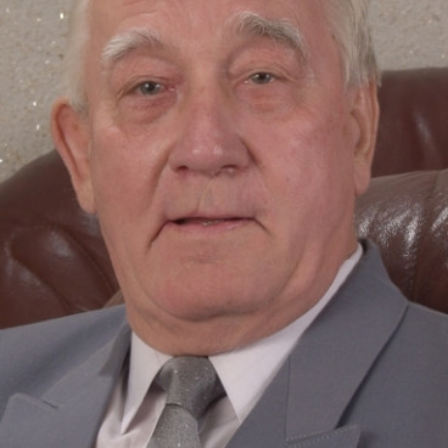
СТРУКТУРА
Президія НАН України
Апарат Президії
Секція фізико-технічних і математичних
наук
Секція хімічних і біологічних наук
Секція суспільних і гуманітарних наук
Установи при Президії
Ради, комітети та комісії
Наукові центри МОН та НАН України
Громадські організації