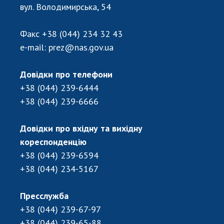
Відкрита наука в НАН України
вул. Володимирська, 54
Підготовка наукових кадрів
Робота з молоддю
Факс
+38 (044) 234 32 43
e-mail:
prez@nas.gov.ua
МІЖНАРОДНЕ СПІВРОБІТНИЦТВО
Довідки про телефони
+38 (044) 239-6444
Членство в міжнародних організаціях
+38 (044) 239-6666
Міжнародні угоди
Міжнародні програми та конкурси
Довідки про вхідну та вихідну
ДОКУМЕНТИ
кореспонденцію
+38 (044) 239-6594
Нормативні акти НАН України
+38 (044) 234-5167
Державний бюджет НАН України
Вибори до складу НАН України
Пресслужба
Бланки документів
+38 (044) 239-67-97
+38 (044) 239-65-88