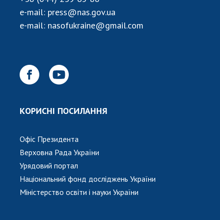
НОВИНИ
e-mail:
press@nas.gov.ua
ЗАСІДАННЯ ПРЕЗИДІЇ НАН УКРАЇНИ
e-mail:
nasofukraine@gmail.com
НАУКОВІ ВИДАННЯ
МЕДІА ПРО НАС
АКАДЕМІЯ КОМЕНТУЄ
КОНТАКТИ
КОРИСНІ ПОСИЛАННЯ
ПРОФСПІЛКА НАН УКРАЇНИ
Офіс Президента
КАБІНЕТ
Верховна Рада України
Урядовий портал
Національний фонд досліджень України
Міністерство освіти і науки України