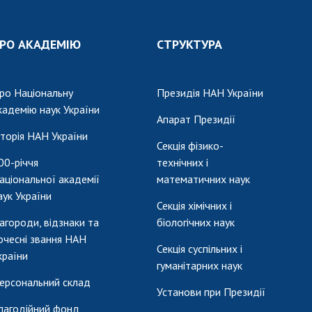
Наукові об'єкт
ьний склад
наук
національне н
ний фонд
Установи при
Центри колект
РО АКАДЕМІЮ
СТРУКТУРА
риса Патона
Президії
користування 
ний тур у
Ради, комітети
приладами НАН
їни
та комісії
ро Національну
Президія НАН України
Оцінювання еф
я розвитку
Наукові центри
кадемію наук України
діяльності нау
Апарат Президії
ьної
МОН та НАН
Конкурси наук
сторія НАН України
 наук
України
Секція фізико-
НАН України
Громадські
00-річчя
технічних і
Відкрита наука
'яті
організації
аціональної академії
математичних наук
Підготовка нау
аук України
Робота з мол
Секція хімічних і
агороди, відзнаки та
біологічних наук
очесні звання НАН
Секція суспільних і
країни
гуманітарних наук
ерсональний склад
Установи при Президії
лагодійний фонд