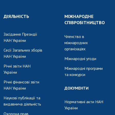
и, що становлять
НАН України
адбання
Державний
ивного
ДІЯЛЬНІСТЬ
МІЖНАРОДНЕ
бюджет НАН
науковими
СПІВРОБІТНИЦТВО
України
 України
Вибори до складу
ективності
Засідання Президії
НАН України
Членство в
кових установ
НАН України
міжнародних
Бланки документів
ових досліджень
організаціях
Сесії Загальних зборів
НОВИНИ
НАН України
Міжнародні угоди
 в НАН України
ЗАСІДАННЯ
Річні звіти НАН
кових кадрів
Міжнародні програми
ПРЕЗИДІЇ НАН
України
та конкурси
оддю
УКРАЇНИ
Річні фінансові звіти
НАУКОВІ
НАН України
ДОКУМЕНТИ
ВИДАННЯ
Наукові публікації та
Нормативні акти НАН
видавнича діяльність
МЕДІА ПРО НАС
України
Охорона прав