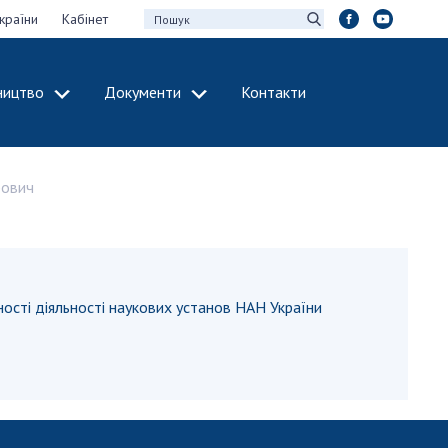
країни
Кабінет
ництво
Документи
Контакти
МІЖНАРОДНЕ
СПІВРОБІТНИЦТВО
ович
идії НАН України
Членство в
х зборів НАН
міжнародних
організаціях
Н України
Міжнародні угоди
 звіти НАН України
Міжнародні
ності діяльності наукових установ НАН України
ації та видавнича
програми та
конкурси
інтелектуальної
ДОКУМЕНТИ
рансфер
аукових установах
Нормативні акти