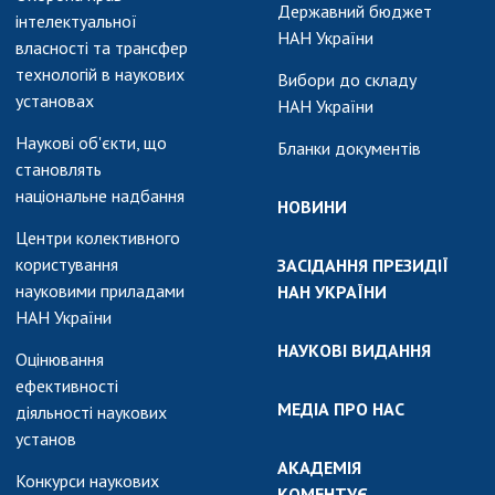
АКАДЕМІЯ
Державний бюджет
інтелектуальної
КОМЕНТУЄ
НАН України
власності та трансфер
технологій в наукових
КОНТАКТИ
Вибори до складу
установах
НАН України
ПРОФСПІЛКА НАН
Наукові об'єкти, що
УКРАЇНИ
Бланки документів
становлять
КАБІНЕТ
національне надбання
НОВИНИ
Центри колективного
користування
ЗАСІДАННЯ ПРЕЗИДІЇ
науковими приладами
НАН УКРАЇНИ
НАН України
НАУКОВІ ВИДАННЯ
Оцінювання
ефективності
МЕДІА ПРО НАС
діяльності наукових
установ
АКАДЕМІЯ
Конкурси наукових
КОМЕНТУЄ