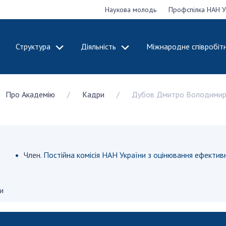
Наукова молодь
Профспілка НАН У
Структура
Діяльність
Міжнародне співробіт
ДЕМІЮ
СТРУКТУРА
ДІЯЛЬНІСТЬ
Про Академію
Кадри
Дубов Дмитро Володимир
ональну
Президія НАН
Засідання През
 наук
України
Сесії Загальни
Апарат Президії
України
НАН України
Секція фізико-
Річні звіти НА
я
технічних і
Річні фінансові
Член.
Постійна комісія НАН України з оцінювання ефектив
ьної
математичних
Наукові публік
 наук
наук
діяльність
Секція хімічних і
и
Охорона прав 
, відзнаки
біологічних наук
власності та т
і звання
Секція суспільних
технологій в н
їни
і гуманітарних