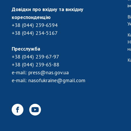
і
Довідки про вхідну та вихідну
кореспонденцію
В
У
+38 (044) 239-6594
+38 (044) 234-5167
К
Н
Пресслужба
н
+38 (044) 239-67-97
К
+38 (044) 239-65-88
e-mail:
press@nas.gov.ua
e-mail:
nasofukraine@gmail.com