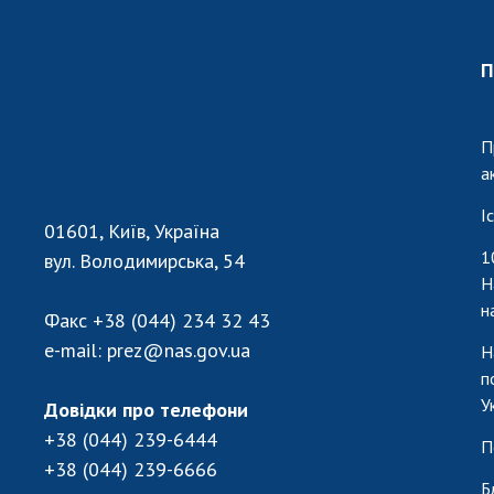
Персонал
Благодій
П
імені Бо
Віртуаль
НАН Укра
П
Концепці
а
Націонал
І
академії
01601, Київ, Україна
України
1
вул. Володимирська, 54
Книга пам
Н
н
Факс
+38 (044) 234 32 43
e-mail:
prez@nas.gov.ua
Н
п
У
Довідки про телефони
+38 (044) 239-6444
П
+38 (044) 239-6666
Б