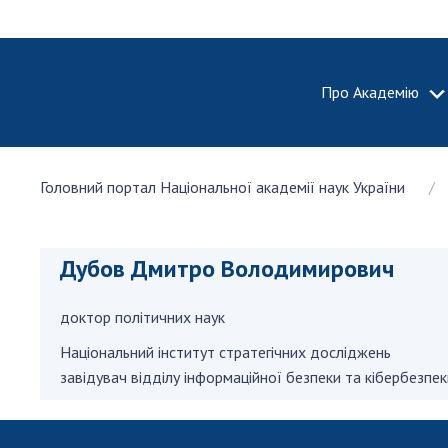
Про Академію
ПРО АКА
Головний портал Національної академії наук України
Про Наці
академію
України
Дубов Дмитро Володимирович
Історія 
100-річч
доктор політичних наук
Націонал
академії
Національний інститут стратегічних досліджень
України
завідувач відділу інформаційної безпеки та кібербезпек
Нагороди
та почесн
НАН Укра