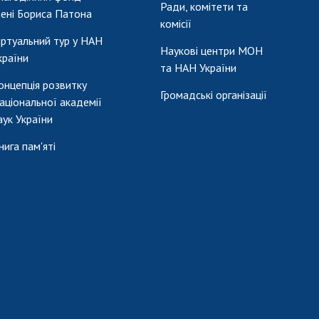
Ради, комітети та
мені Бориса Патона
комісії
іртуальний тур у НАН
Наукові центри МОН
країни
та НАН України
онцепція розвитку
Громадські організації
аціональної академії
аук України
нига пам'яті