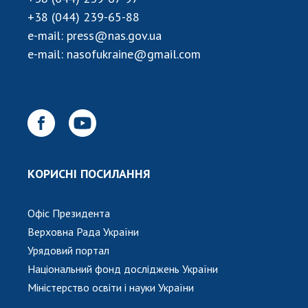
НОВИНИ
+38 (044) 239-65-88
ЗАСІДАННЯ ПРЕЗИДІЇ НАН УКРАЇНИ
e-mail:
press@nas.gov.ua
e-mail:
nasofukraine@gmail.com
НАУКОВІ ВИДАННЯ
МЕДІА ПРО НАС
АКАДЕМІЯ КОМЕНТУЄ
КОНТАКТИ
КОРИСНІ ПОСИЛАННЯ
ПРОФСПІЛКА НАН УКРАЇНИ
КАБІНЕТ
Офіс Президента
Верховна Рада України
Урядовий портал
Національний фонд досліджень України
Міністерство освіти і науки України