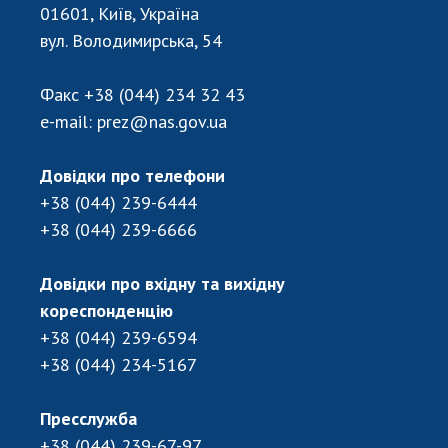
Відкрита наука в НАН України
01601, Київ, Україна
Підготовка наукових кадрів
вул. Володимирська, 54
Робота з молоддю
Факс
+38 (044) 234 32 43
e-mail:
prez@nas.gov.ua
МІЖНАРОДНЕ СПІВРОБІТНИЦТВО
Довідки про телефони
Членство в міжнародних організаціях
+38 (044) 239-6444
Міжнародні угоди
+38 (044) 239-6666
Міжнародні програми та конкурси
ДОКУМЕНТИ
Довідки про вхідну та вихідну
кореспонденцію
Нормативні акти НАН України
+38 (044) 239-6594
Державний бюджет НАН України
+38 (044) 234-5167
Вибори до складу НАН України
Бланки документів
Пресслужба
+38 (044) 239-67-97