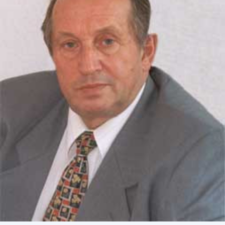
СТРУКТУРА
Президія НАН України
Апарат Президії
Секція фізико-технічних і математичних
наук
Секція хімічних і біологічних наук
Секція суспільних і гуманітарних наук
Установи при Президії
Ради, комітети та комісії
Наукові центри МОН та НАН України
Громадські організації