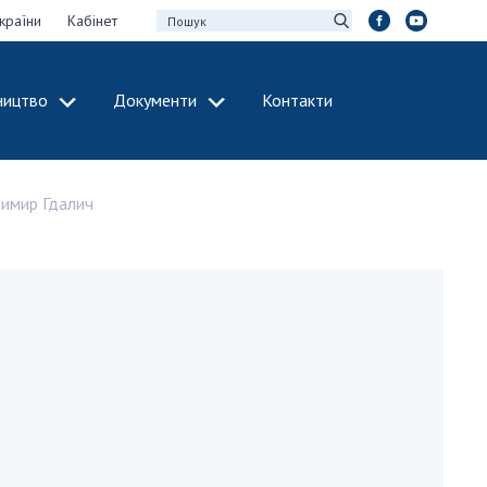
країни
Кабінет
ництво
Документи
Контакти
МІЖНАРОДНЕ
СПІВРОБІТНИЦТВО
имир Гдалич
идії НАН України
Членство в
х зборів НАН
міжнародних
організаціях
Н України
Міжнародні угоди
 звіти НАН України
Міжнародні
ації та видавнича
програми та
конкурси
інтелектуальної
ДОКУМЕНТИ
рансфер
аукових установах
Нормативні акти