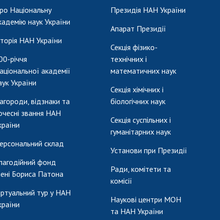
ро Національну
Президія НАН України
кадемію наук України
Апарат Президії
сторія НАН України
Секція фізико-
00-річчя
технічних і
аціональної академії
математичних наук
аук України
Секція хімічних і
агороди, відзнаки та
біологічних наук
очесні звання НАН
Секція суспільних і
країни
гуманітарних наук
ерсональний склад
Установи при Президії
лагодійний фонд
Ради, комітети та
мені Бориса Патона
комісії
іртуальний тур у НАН
Наукові центри МОН
країни
та НАН України