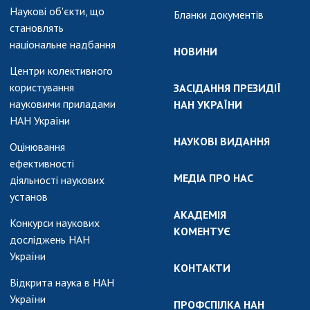
Наукові об'єкти, що
Бланки документів
становлять
національне надбання
НОВИНИ
Центри колективного
користування
ЗАСІДАННЯ ПРЕЗИДІЇ
науковими приладами
НАН УКРАЇНИ
НАН України
НАУКОВІ ВИДАННЯ
Оцінювання
ефективності
МЕДІА ПРО НАС
діяльності наукових
установ
АКАДЕМІЯ
Конкурси наукових
КОМЕНТУЄ
досліджень НАН
України
КОНТАКТИ
Відкрита наука в НАН
України
ПРОФСПІЛКА НАН