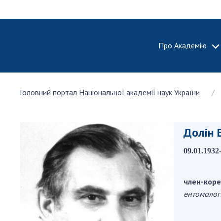
Про Академію
ПРО АКА
Головний портал Національної академії наук України
Про Наці
академію
України
Долін 
Історія 
100-річч
09.01.1932
Націонал
академії
України
член-коре
ентомолог
Нагороди
та почесн
НАН Укра