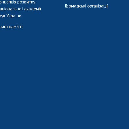
онцепція розвитку
Громадські організації
аціональної академії
аук України
нига пам'яті