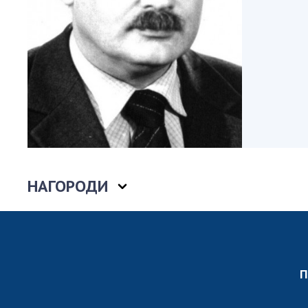
Персонал
Благодій
імені Бо
Віртуаль
НАН Укра
Концепці
Націонал
академії
України
Книга пам
НАГОРОДИ
П