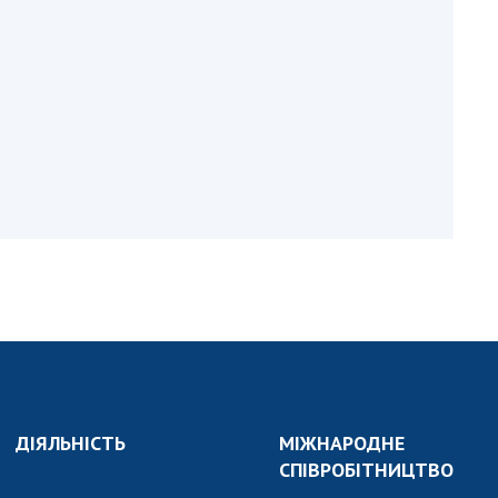
и, що становлять
НАН України
адбання
Державний
ивного
бюджет НАН
науковими
України
 України
Вибори до складу
ективності
НАН України
кових установ
Бланки документів
ових досліджень
НОВИНИ
 в НАН України
ЗАСІДАННЯ
кових кадрів
ПРЕЗИДІЇ НАН
оддю
УКРАЇНИ
НАУКОВІ
ВИДАННЯ
ДІЯЛЬНІСТЬ
МІЖНАРОДНЕ
МЕДІА ПРО НАС
СПІВРОБІТНИЦТВО