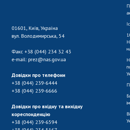
П
а
І
01601, Київ, Україна
1
вул. Володимирська, 54
Н
н
Факс
+38 (044) 234 32 43
e-mail:
prez@nas.gov.ua
Н
п
У
Довідки про телефони
+38 (044) 239-6444
П
+38 (044) 239-6666
Б
і
Довідки про вхідну та вихідну
кореспонденцію
В
У
+38 (044) 239-6594
+38 (044) 234-5167