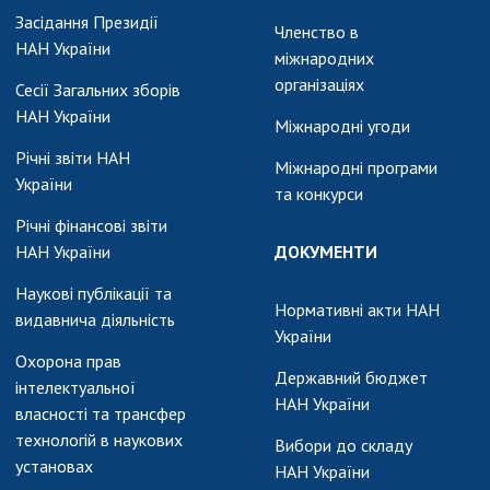
АКАДЕМІЯ
Засідання Президії
КОМЕНТУЄ
Членство в
НАН України
міжнародних
КОНТАКТИ
організаціях
Сесії Загальних зборів
НАН України
ПРОФСПІЛКА НАН
Міжнародні угоди
УКРАЇНИ
Річні звіти НАН
Міжнародні програми
України
КАБІНЕТ
та конкурси
Річні фінансові звіти
НАН України
ДОКУМЕНТИ
Наукові публікації та
Нормативні акти НАН
видавнича діяльність
України
Охорона прав
Державний бюджет
інтелектуальної
НАН України
власності та трансфер
технологій в наукових
Вибори до складу
установах
НАН України