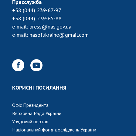
НОВИНИ
Пресслужба
+38 (044) 239-67-97
ЗАСІДАННЯ ПРЕЗИДІЇ НАН УКРАЇНИ
+38 (044) 239-65-88
НАУКОВІ ВИДАННЯ
e-mail:
press@nas.gov.ua
e-mail:
nasofukraine@gmail.com
МЕДІА ПРО НАС
АКАДЕМІЯ КОМЕНТУЄ
КОНТАКТИ
ПРОФСПІЛКА НАН УКРАЇНИ
КОРИСНІ ПОСИЛАННЯ
КАБІНЕТ
Офіс Президента
Верховна Рада України
Урядовий портал
Національний фонд досліджень України