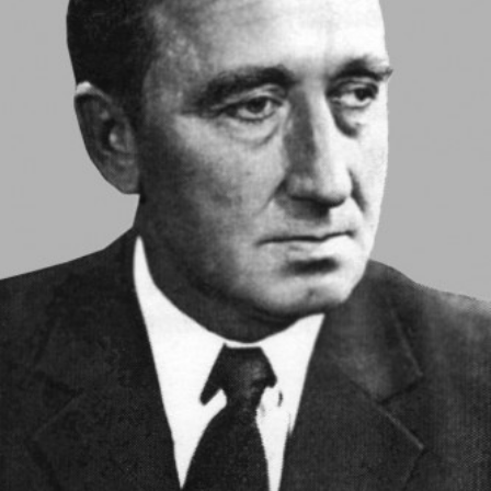
СТРУКТУРА
Президія НАН України
Апарат Президії
Секція фізико-технічних і математичних
наук
Секція хімічних і біологічних наук
Секція суспільних і гуманітарних наук
Установи при Президії
Ради, комітети та комісії
Наукові центри МОН та НАН України
Громадські організації