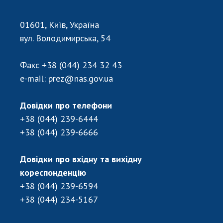
Відкрита наука в НАН України
Підготовка наукових кадрів
01601, Київ, Україна
Робота з молоддю
вул. Володимирська, 54
Факс
+38 (044) 234 32 43
МІЖНАРОДНЕ СПІВРОБІТНИЦТВО
e-mail:
prez@nas.gov.ua
Членство в міжнародних організаціях
Довідки про телефони
Міжнародні угоди
+38 (044) 239-6444
Міжнародні програми та конкурси
+38 (044) 239-6666
ДОКУМЕНТИ
Довідки про вхідну та вихідну
Нормативні акти НАН України
кореспонденцію
Державний бюджет НАН України
+38 (044) 239-6594
Вибори до складу НАН України
+38 (044) 234-5167
Бланки документів