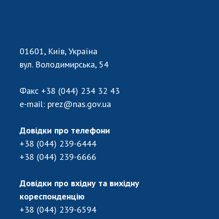
НОВИНИ
ЗАСІДАННЯ ПРЕЗИДІЇ НАН УКРАЇНИ
НАУКОВІ ВИДАННЯ
01601, Київ, Україна
МЕДІА ПРО НАС
вул. Володимирська, 54
АКАДЕМІЯ КОМЕНТУЄ
Факс
+38 (044) 234 32 43
e-mail:
prez@nas.gov.ua
КОНТАКТИ
ПРОФСПІЛКА НАН УКРАЇНИ
Довідки про телефони
+38 (044) 239-6444
КАБІНЕТ
+38 (044) 239-6666
Довідки про вхідну та вихідну
кореспонденцію
+38 (044) 239-6594