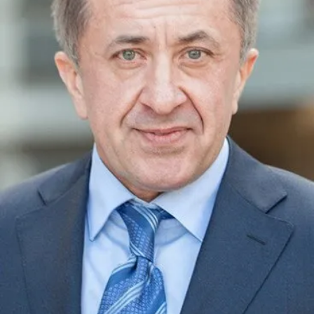
СТРУКТУРА
Президія НАН України
Апарат Президії
Секція фізико-технічних і математичних
наук
Секція хімічних і біологічних наук
Секція суспільних і гуманітарних наук
Установи при Президії
Ради, комітети та комісії
Наукові центри МОН та НАН України
Громадські організації