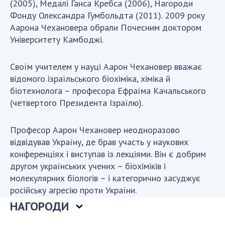
(2005), Медалі Ганса Кребса (2006), Нагороди
Фонду Олександра Гумбольдта (2011). 2009 року
Аарона Чехановера обрали Почесним доктором
Університету Камбоджі.
Своїм учителем у науці Аарон Чехановер вважає
відомого ізраїльського біохіміка, хіміка й
біотехнолога – професора Ефраїма Качальського
(четвертого Президента Ізраїлю).
Професор Аарон Чехановер неодноразово
відвідував Україну, де брав участь у наукових
конференціях і виступав із лекціями. Він є добрим
другом українських учених – біохіміків і
молекулярних біологів – і категорично засуджує
російську агресію проти України.
НАГОРОДИ