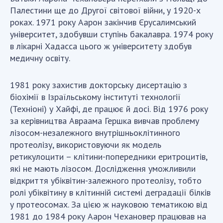
Відкрита наука в НАН України
Палестини ще до Другої світової війни, у 1920-х
Підготовка наукових кадрів
роках. 1971 року Аарон закінчив Єрусалимський
Робота з молоддю
університет, здобувши ступінь бакалавра. 1974 року
в лікарні Хадасса цього ж університету здобув
медичну освіту.
МІЖНАРОДНЕ СПІВРОБІТНИЦТВО
1981 року захистив докторську дисертацію з
Членство в міжнародних організаціях
біохімії в Ізраїльському інституті технології
Міжнародні угоди
(Техніоні) у Хайфі, де працює й досі. Від 1976 року
Міжнародні програми та конкурси
за керівництва Авраама Гершка вивчав проблему
лізосом-незалежного внутрішньоклітинного
ДОКУМЕНТИ
протеолізу, використовуючи як модель
ретикулоцити – клітини-попередники еритроцитів,
Нормативні акти НАН України
які не мають лізосом. Дослідження уможливили
Державний бюджет НАН України
відкриття убіквітин-залежного протеолізу, тобто
Вибори до складу НАН України
ролі убіквітину в клітинній системі деградації білків
Бланки документів
у протеосомах. За цією ж науковою тематикою від
1981 до 1984 року Аарон Чехановер працював на