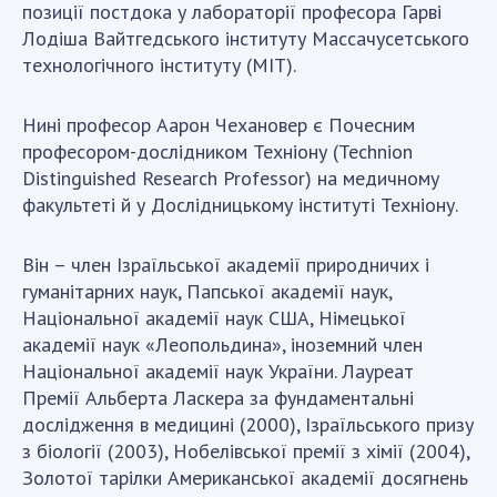
НОВИНИ
позиції постдока у лабораторії професора Гарві
Лодіша Вайтгедського інституту Массачусетського
ЗАСІДАННЯ ПРЕЗИДІЇ НАН УКРАЇНИ
технологічного інституту (МІТ).
НАУКОВІ ВИДАННЯ
Нині професор Аарон Чехановер є Почесним
МЕДІА ПРО НАС
професором-дослідником Техніону (Technion
Distinguished Research Professor) на медичному
АКАДЕМІЯ КОМЕНТУЄ
факультеті й у Дослідницькому інституті Техніону.
КОНТАКТИ
Він – член Ізраїльської академії природничих і
ПРОФСПІЛКА НАН УКРАЇНИ
гуманітарних наук, Папської академії наук,
Національної академії наук США, Німецької
КАБІНЕТ
академії наук «Леопольдина», іноземний член
Національної академії наук України. Лауреат
Премії Альберта Ласкера за фундаментальні
дослідження в медицині (2000), Ізраїльського призу
з біології (2003), Нобелівської премії з хімії (2004),
Золотої тарілки Американської академії досягнень