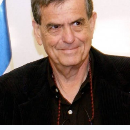
СТРУКТУРА
Президія НАН України
Апарат Президії
Секція фізико-технічних і математичних
наук
Секція хімічних і біологічних наук
Секція суспільних і гуманітарних наук
Установи при Президії
Ради, комітети та комісії
Наукові центри МОН та НАН України
Громадські організації