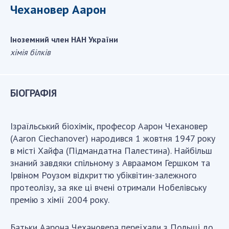
Чехановер Аарон
ДІЯЛЬНІСТЬ
Іноземний член НАН України
Засідання Президії НАН України
хімія білків
Сесії Загальних зборів НАН України
Річні звіти НАН України
Річні фінансові звіти НАН України
БІОГРАФІЯ
Наукові публікації та видавнича діяльність
Охорона прав інтелектуальної власності та
трансфер технологій в наукових установах
Ізраїльський біохімік, професор Аарон Чехановер
(Aaron Ciechanover) народився 1 жовтня 1947 року
Наукові об'єкти, що становлять національне
в місті Хайфа (Підмандатна Палестина). Найбільш
надбання
знаний завдяки спільному з Авраамом Гершком та
Центри колективного користування
Ірвіном Роузом відкриттю убіквітин-залежного
науковими приладами НАН України
протеолізу, за яке ці вчені отримали Нобелівську
Оцінювання ефективності діяльності
премію з хімії 2004 року.
наукових установ
Конкурси наукових досліджень НАН України
Батьки Аарона Чехановера переїхали з Польщі до