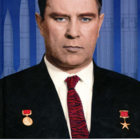
СТРУКТУРА
Президія НАН України
Апарат Президії
Секція фізико-технічних і математичних
наук
Секція хімічних і біологічних наук
Секція суспільних і гуманітарних наук
Установи при Президії
Ради, комітети та комісії
Наукові центри МОН та НАН України
Громадські організації