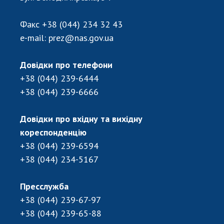
Відкрита наука в НАН України
Підготовка наукових кадрів
Факс
+38 (044) 234 32 43
Робота з молоддю
e-mail:
prez@nas.gov.ua
Довідки про телефони
МІЖНАРОДНЕ СПІВРОБІТНИЦТВО
+38 (044) 239-6444
+38 (044) 239-6666
Членство в міжнародних організаціях
Міжнародні угоди
Довідки про вхідну та вихідну
Міжнародні програми та конкурси
кореспонденцію
ДОКУМЕНТИ
+38 (044) 239-6594
+38 (044) 234-5167
Нормативні акти НАН України
Державний бюджет НАН України
Пресслужба
Вибори до складу НАН України
+38 (044) 239-67-97
Бланки документів
+38 (044) 239-65-88