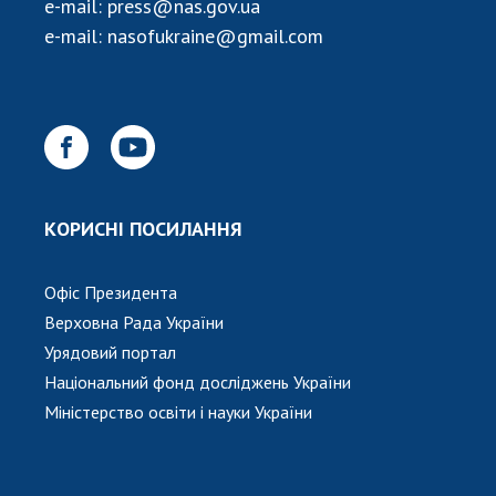
НОВИНИ
e-mail:
press@nas.gov.ua
e-mail:
nasofukraine@gmail.com
ЗАСІДАННЯ ПРЕЗИДІЇ НАН УКРАЇНИ
НАУКОВІ ВИДАННЯ
МЕДІА ПРО НАС
АКАДЕМІЯ КОМЕНТУЄ
КОРИСНІ ПОСИЛАННЯ
КОНТАКТИ
ПРОФСПІЛКА НАН УКРАЇНИ
Офіс Президента
Верховна Рада України
КАБІНЕТ
Урядовий портал
Національний фонд досліджень України
Міністерство освіти і науки України