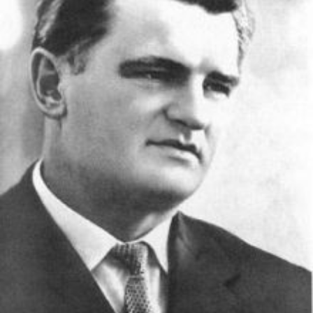
СТРУКТУРА
Президія НАН України
Апарат Президії
Секція фізико-технічних і математичних
наук
Секція хімічних і біологічних наук
Секція суспільних і гуманітарних наук
Установи при Президії
Ради, комітети та комісії
Наукові центри МОН та НАН України
Громадські організації