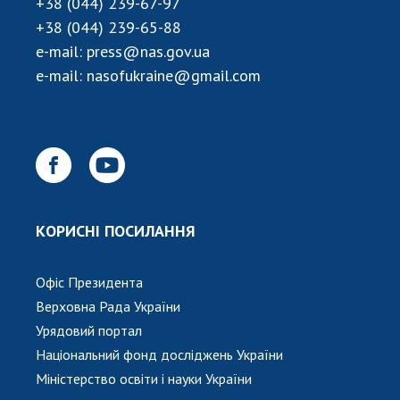
НОВИНИ
+38 (044) 239-67-97
+38 (044) 239-65-88
ЗАСІДАННЯ ПРЕЗИДІЇ НАН УКРАЇНИ
e-mail:
press@nas.gov.ua
e-mail:
nasofukraine@gmail.com
НАУКОВІ ВИДАННЯ
МЕДІА ПРО НАС
АКАДЕМІЯ КОМЕНТУЄ
КОНТАКТИ
ПРОФСПІЛКА НАН УКРАЇНИ
КОРИСНІ ПОСИЛАННЯ
КАБІНЕТ
Офіс Президента
Верховна Рада України
Урядовий портал
Національний фонд досліджень України
Міністерство освіти і науки України