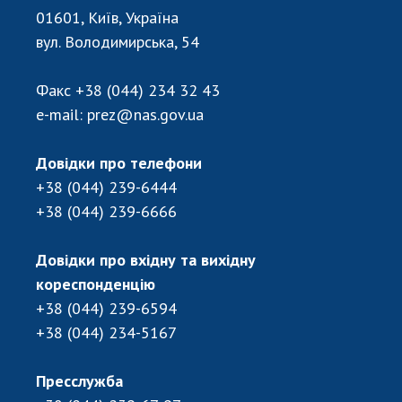
Відкрита наука в НАН України
01601, Київ, Україна
Підготовка наукових кадрів
вул. Володимирська, 54
Робота з молоддю
Факс
+38 (044) 234 32 43
e-mail:
prez@nas.gov.ua
МІЖНАРОДНЕ СПІВРОБІТНИЦТВО
Довідки про телефони
Членство в міжнародних організаціях
+38 (044) 239-6444
Міжнародні угоди
+38 (044) 239-6666
Міжнародні програми та конкурси
ДОКУМЕНТИ
Довідки про вхідну та вихідну
кореспонденцію
Нормативні акти НАН України
+38 (044) 239-6594
Державний бюджет НАН України
+38 (044) 234-5167
Вибори до складу НАН України
Бланки документів
Пресслужба