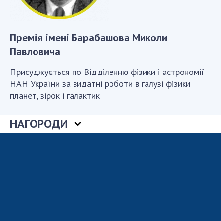
Відкрита наука в НАН України
Підготовка наукових кадрів
Робота з молоддю
Премія імені Барабашова Миколи
Павловича
МІЖНАРОДНЕ СПІВРОБІТНИЦТВО
Присуджується по Відділенню фізики і астрономії
НАН України за видатні роботи в галузі фізики
Членство в міжнародних організаціях
планет, зірок і галактик
Міжнародні угоди
Міжнародні програми та конкурси
НАГОРОДИ
ДОКУМЕНТИ
Нормативні акти НАН України
Державний бюджет НАН України
Вибори до складу НАН України
Бланки документів