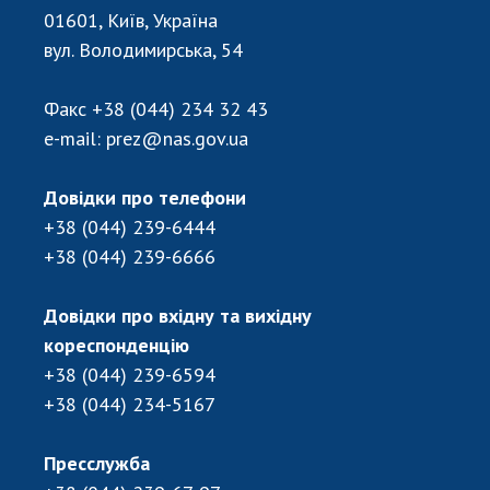
НОВИНИ
01601, Київ, Україна
ЗАСІДАННЯ ПРЕЗИДІЇ НАН УКРАЇНИ
вул. Володимирська, 54
НАУКОВІ ВИДАННЯ
Факс
+38 (044) 234 32 43
e-mail:
prez@nas.gov.ua
МЕДІА ПРО НАС
АКАДЕМІЯ КОМЕНТУЄ
Довідки про телефони
+38 (044) 239-6444
КОНТАКТИ
+38 (044) 239-6666
ПРОФСПІЛКА НАН УКРАЇНИ
Довідки про вхідну та вихідну
КАБІНЕТ
кореспонденцію
+38 (044) 239-6594
+38 (044) 234-5167
Пресслужба