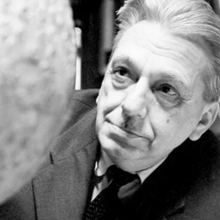
СТРУКТУРА
Президія НАН України
Апарат Президії
Секція фізико-технічних і математичних
наук
Секція хімічних і біологічних наук
Секція суспільних і гуманітарних наук
Установи при Президії
Ради, комітети та комісії
Наукові центри МОН та НАН України
Громадські організації