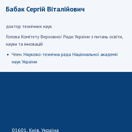
ДІЯЛЬНІСТЬ
Бабак Сергій Віталійович
Засідання Президії НАН України
доктор технічних наук
Сесії Загальних зборів НАН України
Голова Комітету Верховної Ради України з питань освіти,
Річні звіти НАН України
науки та інновацій
Річні фінансові звіти НАН України
Член.
Науково-технічна рада Національної академії
Наукові публікації та видавнича діяльність
наук України
Охорона прав інтелектуальної власності та
трансфер технологій в наукових установах
Наукові об'єкти, що становлять національне
надбання
Центри колективного користування
науковими приладами НАН України
Оцінювання ефективності діяльності
наукових установ
Конкурси наукових досліджень НАН України
01601, Київ, Україна