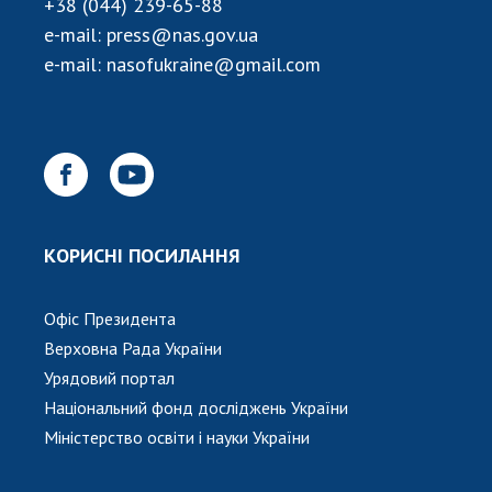
НОВИНИ
+38 (044) 239-65-88
e-mail:
press@nas.gov.ua
ЗАСІДАННЯ ПРЕЗИДІЇ НАН УКРАЇНИ
e-mail:
nasofukraine@gmail.com
НАУКОВІ ВИДАННЯ
МЕДІА ПРО НАС
АКАДЕМІЯ КОМЕНТУЄ
КОНТАКТИ
КОРИСНІ ПОСИЛАННЯ
ПРОФСПІЛКА НАН УКРАЇНИ
Офіс Президента
КАБІНЕТ
Верховна Рада України
Урядовий портал
Національний фонд досліджень України
Міністерство освіти і науки України