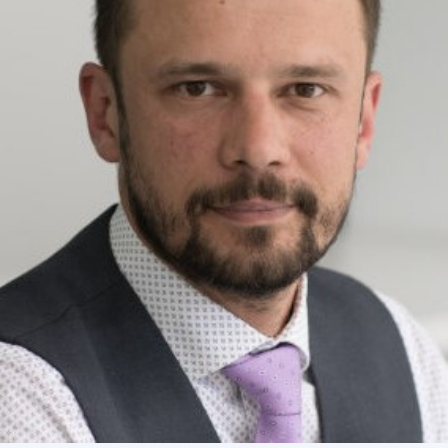
СТРУКТУРА
Президія НАН України
Апарат Президії
Секція фізико-технічних і математичних
наук
Секція хімічних і біологічних наук
Секція суспільних і гуманітарних наук
Установи при Президії
Ради, комітети та комісії
Наукові центри МОН та НАН України
Громадські організації