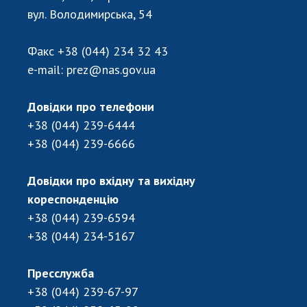
Відкрита наука в НАН України
вул. Володимирська, 54
Підготовка наукових кадрів
Робота з молоддю
Факс
+38 (044) 234 32 43
e-mail:
prez@nas.gov.ua
МІЖНАРОДНЕ СПІВРОБІТНИЦТВО
Довідки про телефони
+38 (044) 239-6444
Членство в міжнародних організаціях
+38 (044) 239-6666
Міжнародні угоди
Міжнародні програми та конкурси
Довідки про вхідну та вихідну
ДОКУМЕНТИ
кореспонденцію
+38 (044) 239-6594
Нормативні акти НАН України
+38 (044) 234-5167
Державний бюджет НАН України
Вибори до складу НАН України
Пресслужба
Бланки документів
+38 (044) 239-67-97