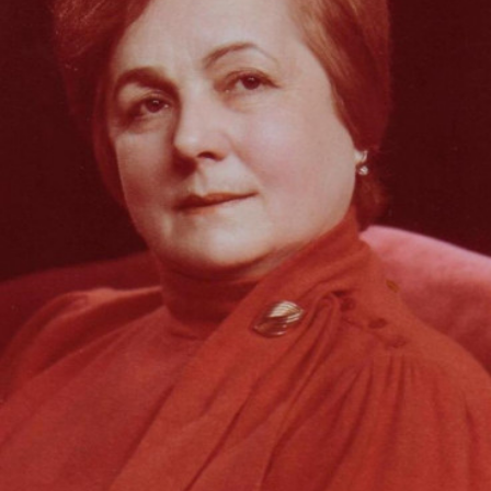
СТРУКТУРА
Президія НАН України
Апарат Президії
Секція фізико-технічних і математичних
наук
Секція хімічних і біологічних наук
Секція суспільних і гуманітарних наук
Установи при Президії
Ради, комітети та комісії
Наукові центри МОН та НАН України
Громадські організації