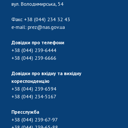
Відкрита наука в НАН України
вул. Володимирська, 54
Підготовка наукових кадрів
Робота з молоддю
Факс
+38 (044) 234 32 43
e-mail:
prez@nas.gov.ua
МІЖНАРОДНЕ СПІВРОБІТНИЦТВО
Довідки про телефони
+38 (044) 239-6444
Членство в міжнародних організаціях
+38 (044) 239-6666
Міжнародні угоди
Міжнародні програми та конкурси
Довідки про вхідну та вихідну
ДОКУМЕНТИ
кореспонденцію
+38 (044) 239-6594
Нормативні акти НАН України
+38 (044) 234-5167
Державний бюджет НАН України
Вибори до складу НАН України
Пресслужба
Бланки документів
+38 (044) 239-67-97
+38 (044) 239-65-88