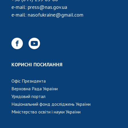
НОВИНИ
e-mail:
press@nas.gov.ua
ЗАСІДАННЯ ПРЕЗИДІЇ НАН УКРАЇНИ
e-mail:
nasofukraine@gmail.com
НАУКОВІ ВИДАННЯ
МЕДІА ПРО НАС
АКАДЕМІЯ КОМЕНТУЄ
КОНТАКТИ
КОРИСНІ ПОСИЛАННЯ
ПРОФСПІЛКА НАН УКРАЇНИ
Офіс Президента
КАБІНЕТ
Верховна Рада України
Урядовий портал
Національний фонд досліджень України
Міністерство освіти і науки України