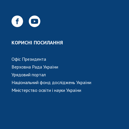
НОВИНИ
ЗАСІДАННЯ ПРЕЗИДІЇ НАН УКРАЇНИ
НАУКОВІ ВИДАННЯ
МЕДІА ПРО НАС
КОРИСНІ ПОСИЛАННЯ
АКАДЕМІЯ КОМЕНТУЄ
Офіс Президента
КОНТАКТИ
Верховна Рада України
ПРОФСПІЛКА НАН УКРАЇНИ
Урядовий портал
Національний фонд досліджень України
КАБІНЕТ
Міністерство освіти і науки України