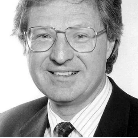
СТРУКТУРА
Президія НАН України
Апарат Президії
Секція фізико-технічних і математичних
наук
Секція хімічних і біологічних наук
Секція суспільних і гуманітарних наук
Установи при Президії
Ради, комітети та комісії
Наукові центри МОН та НАН України
Громадські організації