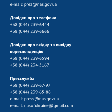
Відкрита наука в НАН України
e-mail:
prez@nas.gov.ua
Підготовка наукових кадрів
Робота з молоддю
Довідки про телефони
+38 (044) 239-6444
+38 (044) 239-6666
МІЖНАРОДНЕ СПІВРОБІТНИЦТВО
Довідки про вхідну та вихідну
Членство в міжнародних організаціях
кореспонденцію
Міжнародні угоди
+38 (044) 239-6594
Міжнародні програми та конкурси
+38 (044) 234-5167
ДОКУМЕНТИ
Пресслужба
Нормативні акти НАН України
+38 (044) 239-67-97
Державний бюджет НАН України
+38 (044) 239-65-88
Вибори до складу НАН України
e-mail:
press@nas.gov.ua
Бланки документів
e-mail:
nasofukraine@gmail.com