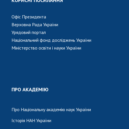
КОРИСНІ ПОСИЛАННЯ
Відкрита наука в НАН України
Підготовка наукових кадрів
Офіс Президента
Робота з молоддю
Верховна Рада України
Урядовий портал
Національний фонд досліджень України
МІЖНАРОДНЕ СПІВРОБІТНИЦТВО
Міністерство освіти і науки України
Членство в міжнародних організаціях
Міжнародні угоди
Міжнародні програми та конкурси
ДОКУМЕНТИ
ПРО АКАДЕМІЮ
Нормативні акти НАН України
Державний бюджет НАН України
Вибори до складу НАН України
Про Національну академію наук України
Бланки документів
Історія НАН України