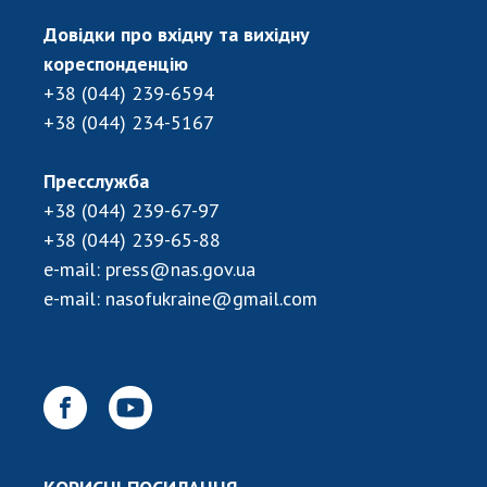
ДІЯЛЬНІСТЬ
Довідки про вхідну та вихідну
кореспонденцію
Засідання Президії НАН України
+38 (044) 239-6594
Сесії Загальних зборів НАН України
+38 (044) 234-5167
Річні звіти НАН України
Річні фінансові звіти НАН України
Пресслужба
Наукові публікації та видавнича діяльність
+38 (044) 239-67-97
Охорона прав інтелектуальної власності та
+38 (044) 239-65-88
трансфер технологій в наукових установах
e-mail:
press@nas.gov.ua
Наукові об'єкти, що становлять національне
e-mail:
nasofukraine@gmail.com
надбання
Центри колективного користування
науковими приладами НАН України
Оцінювання ефективності діяльності
наукових установ
Конкурси наукових досліджень НАН України