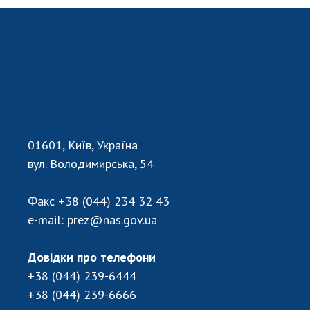
СТРУКТУРА
Президія НАН України
Апарат Президії
Секція фізико-технічних і математичних
наук
01601, Київ, Україна
Секція хімічних і біологічних наук
вул. Володимирська, 54
Секція суспільних і гуманітарних наук
Установи при Президії
Факс
+38 (044) 234 32 43
Ради, комітети та комісії
e-mail:
prez@nas.gov.ua
Наукові центри МОН та НАН України
Громадські організації
Довідки про телефони
+38 (044) 239-6444
+38 (044) 239-6666