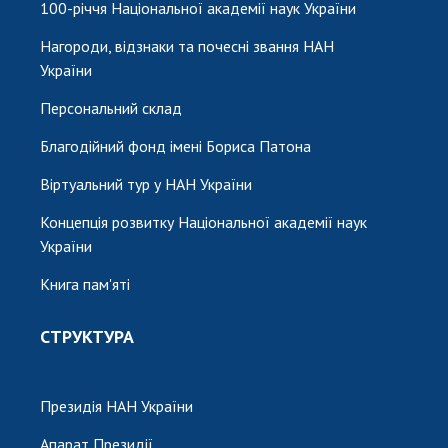
НОВИНИ
100-річчя Національної академії наук України
ЗАСІДАННЯ ПРЕЗИДІЇ НАН УКРАЇНИ
Нагороди, відзнаки та почесні звання НАН
України
НАУКОВІ ВИДАННЯ
Персональний склад
МЕДІА ПРО НАС
Благодійний фонд імені Бориса Патона
АКАДЕМІЯ КОМЕНТУЄ
Віртуальний тур у НАН України
КОНТАКТИ
Концепція розвитку Національної академії наук
України
ПРОФСПІЛКА НАН УКРАЇНИ
Книга пам'яті
КАБІНЕТ
СТРУКТУРА
Президія НАН України
Апарат Президії