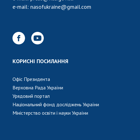
НОВИНИ
e-mail:
nasofukraine@gmail.com
ЗАСІДАННЯ ПРЕЗИДІЇ НАН УКРАЇНИ
НАУКОВІ ВИДАННЯ
МЕДІА ПРО НАС
АКАДЕМІЯ КОМЕНТУЄ
КОРИСНІ ПОСИЛАННЯ
КОНТАКТИ
Офіс Президента
ПРОФСПІЛКА НАН УКРАЇНИ
Верховна Рада України
КАБІНЕТ
Урядовий портал
Національний фонд досліджень України
Міністерство освіти і науки України