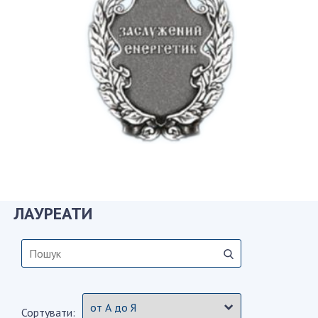
СТРУКТУРА
Президія НАН України
Апарат Президії
Секція фізико-технічних і математичних
наук
Секція хімічних і біологічних наук
Секція суспільних і гуманітарних наук
Установи при Президії
ЛАУРЕАТИ
Ради, комітети та комісії
Наукові центри МОН та НАН України
Громадські організації
Сортувати: