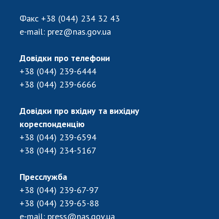
Відкрита наука в НАН України
Підготовка наукових кадрів
Факс
+38 (044) 234 32 43
Робота з молоддю
e-mail:
prez@nas.gov.ua
Довідки про телефони
МІЖНАРОДНЕ СПІВРОБІТНИЦТВО
+38 (044) 239-6444
+38 (044) 239-6666
Членство в міжнародних організаціях
Міжнародні угоди
Довідки про вхідну та вихідну
Міжнародні програми та конкурси
кореспонденцію
+38 (044) 239-6594
ДОКУМЕНТИ
+38 (044) 234-5167
Нормативні акти НАН України
Державний бюджет НАН України
Пресслужба
Вибори до складу НАН України
+38 (044) 239-67-97
Бланки документів
+38 (044) 239-65-88
e-mail:
press@nas.gov.ua