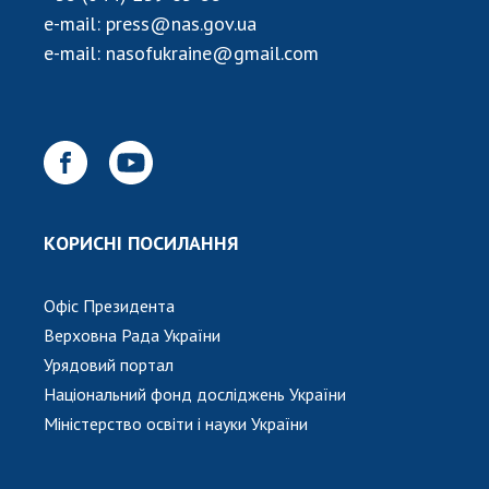
НОВИНИ
e-mail:
press@nas.gov.ua
ЗАСІДАННЯ ПРЕЗИДІЇ НАН УКРАЇНИ
e-mail:
nasofukraine@gmail.com
НАУКОВІ ВИДАННЯ
МЕДІА ПРО НАС
АКАДЕМІЯ КОМЕНТУЄ
КОНТАКТИ
КОРИСНІ ПОСИЛАННЯ
ПРОФСПІЛКА НАН УКРАЇНИ
Офіс Президента
КАБІНЕТ
Верховна Рада України
Урядовий портал
Національний фонд досліджень України
Міністерство освіти і науки України