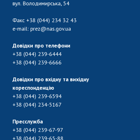
Відкрита наука в НАН України
вул. Володимирська, 54
Підготовка наукових кадрів
Робота з молоддю
Факс
+38 (044) 234 32 43
e-mail:
prez@nas.gov.ua
МІЖНАРОДНЕ СПІВРОБІТНИЦТВО
Довідки про телефони
+38 (044) 239-6444
Членство в міжнародних організаціях
+38 (044) 239-6666
Міжнародні угоди
Міжнародні програми та конкурси
Довідки про вхідну та вихідну
кореспонденцію
ДОКУМЕНТИ
+38 (044) 239-6594
Нормативні акти НАН України
+38 (044) 234-5167
Державний бюджет НАН України
Вибори до складу НАН України
Пресслужба
Бланки документів
+38 (044) 239-67-97
+38 (044) 239-65-88