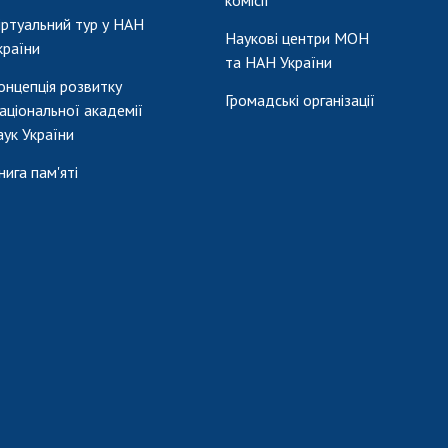
комісії
іртуальний тур у НАН
Наукові центри МОН
країни
та НАН України
онцепція розвитку
Громадські організації
аціональної академії
аук України
нига пам'яті