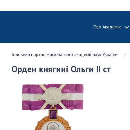
Про Академію
ПРО АКА
Головний портал Національної академії наук України
Про Наці
академію
Орден княгині Ольги II ст
України
Історія 
100-річч
Націонал
академії
України
Нагороди
та почесн
НАН Укра