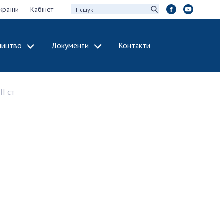
країни
Кабінет
ництво
Документи
Контакти
МІЖНАРОДНЕ
СПІВРОБІТНИЦТВО
II ст
идії НАН України
Членство в
х зборів НАН
міжнародних
організаціях
Н України
Міжнародні угоди
 звіти НАН України
Міжнародні
ації та видавнича
програми та
конкурси
інтелектуальної
ДОКУМЕНТИ
рансфер
аукових установах
Нормативні акти