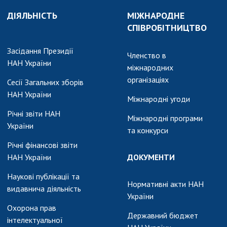
АКАДЕМІЯ
КОМЕНТУЄ
ДІЯЛЬНІСТЬ
МІЖНАРОДНЕ
СПІВРОБІТНИЦТВО
КОНТАКТИ
Засідання Президії
ПРОФСПІЛКА НАН
Членство в
НАН України
УКРАЇНИ
міжнародних
організаціях
Сесії Загальних зборів
КАБІНЕТ
НАН України
Міжнародні угоди
Річні звіти НАН
Міжнародні програми
України
та конкурси
Річні фінансові звіти
НАН України
ДОКУМЕНТИ
Наукові публікації та
Нормативні акти НАН
видавнича діяльність
України
Охорона прав
Державний бюджет
інтелектуальної