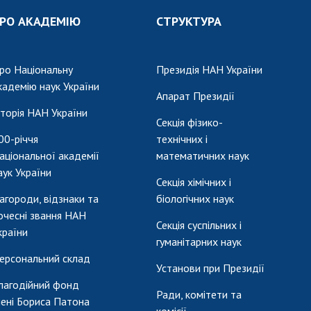
РО АКАДЕМІЮ
СТРУКТУРА
ро Національну
Президія НАН України
кадемію наук України
Апарат Президії
сторія НАН України
Секція фізико-
00-річчя
технічних і
аціональної академії
математичних наук
аук України
Секція хімічних і
агороди, відзнаки та
біологічних наук
очесні звання НАН
Секція суспільних і
країни
гуманітарних наук
ерсональний склад
Установи при Президії
лагодійний фонд
Ради, комітети та
мені Бориса Патона