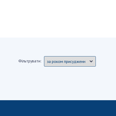
и, що становлять
НАН України
адбання
Державний
ивного
бюджет НАН
науковими
України
 України
Вибори до складу
ективності
НАН України
кових установ
Бланки документів
ових досліджень
НОВИНИ
Фільтрувати:
 в НАН України
ЗАСІДАННЯ
кових кадрів
ПРЕЗИДІЇ НАН
оддю
УКРАЇНИ
НАУКОВІ
ВИДАННЯ
МЕДІА ПРО НАС