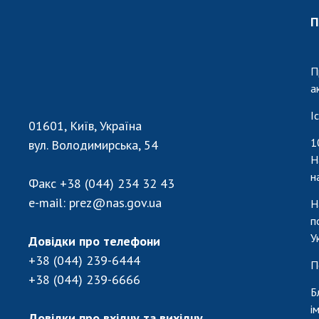
П
П
а
І
01601, Київ, Україна
1
вул. Володимирська, 54
Н
н
Факс
+38 (044) 234 32 43
e-mail:
prez@nas.gov.ua
Н
п
У
Довідки про телефони
+38 (044) 239-6444
П
+38 (044) 239-6666
Б
і
Довідки про вхідну та вихідну