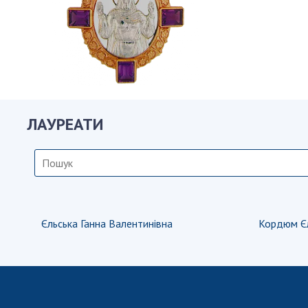
Персонал
Благодій
імені Бо
Віртуаль
НАН Укра
Концепці
ЛАУРЕАТИ
Націонал
академії
України
Книга пам
Єльська Ганна Валентинівна
Кордюм Єл