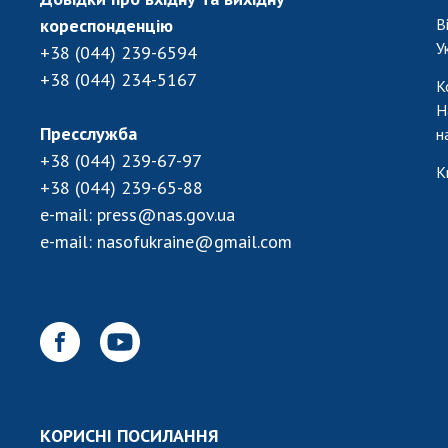
кореспонденцію
В
У
+38 (044) 239-6594
+38 (044) 234-5167
К
Н
Пресслужба
н
+38 (044) 239-67-97
К
+38 (044) 239-65-88
e-mail:
press@nas.gov.ua
e-mail:
nasofukraine@gmail.com
КОРИСНІ ПОСИЛАННЯ