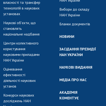
НАН України
власності та трансфер
технологій в наукових
Вибори до складу
установах
НАН України
Наукові об'єкти, що
Бланки документів
становлять
національне надбання
НОВИНИ
Центри колективного
користування
ЗАСІДАННЯ ПРЕЗИДІЇ
науковими приладами
НАН УКРАЇНИ
НАН України
НАУКОВІ ВИДАННЯ
Оцінювання
ефективності
МЕДІА ПРО НАС
діяльності наукових
установ
АКАДЕМІЯ
Конкурси наукових
КОМЕНТУЄ
досліджень НАН