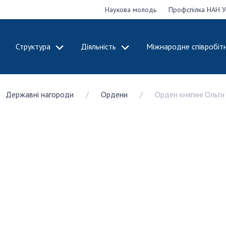
Наукова молодь
Профспілка НАН У
Структура
Діяльність
Міжнародне співробіт
ДЕМІЮ
СТРУКТУРА
ДІЯЛЬНІСТЬ
Державні нагороди
Ордени
Орден княгині Ольги 
ональну
Президія НАН
Засідання През
 наук
України
Сесії Загальни
Апарат Президії
України
НАН України
Секція фізико-
Річні звіти НА
я
технічних і
Річні фінансові
ьної
математичних
Наукові публік
 наук
наук
діяльність
Секція хімічних і
Охорона прав 
, відзнаки
біологічних наук
власності та т
і звання
Секція суспільних
технологій в н
їни
і гуманітарних