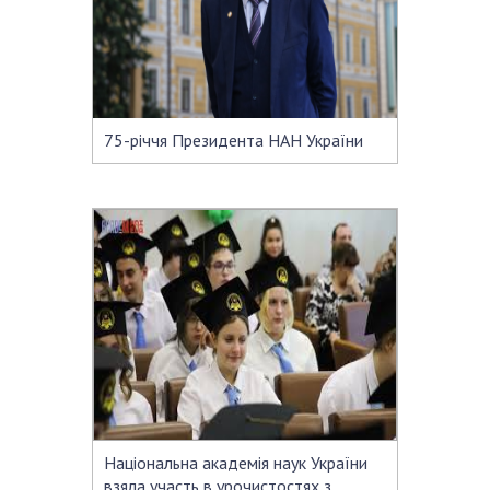
СТРУКТУРА
Президія НАН України
75-річчя Президента НАН України
Апарат Президії
Секція фізико-технічних і математичних
наук
Секція хімічних і біологічних наук
Секція суспільних і гуманітарних наук
Установи при Президії
Ради, комітети та комісії
Наукові центри МОН та НАН України
Громадські організації
Національна академія наук України
взяла участь в урочистостях з