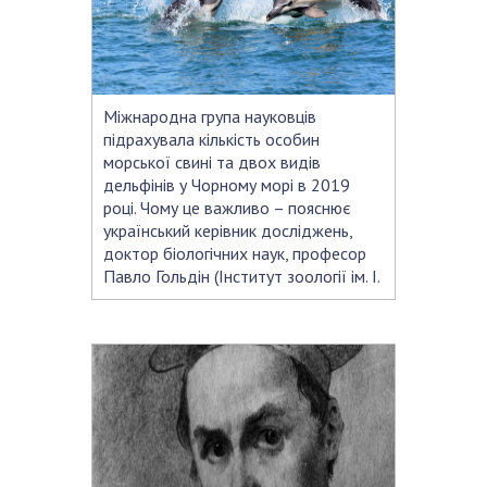
НОВИНИ
ЗАСІДАННЯ ПРЕЗИДІЇ НАН УКРАЇНИ
НАУКОВІ ВИДАННЯ
Міжнародна група науковців
МЕДІА ПРО НАС
підрахувала кількість особин
морської свині та двох видів
АКАДЕМІЯ КОМЕНТУЄ
дельфінів у Чорному морі в 2019
році. Чому це важливо – пояснює
КОНТАКТИ
український керівник досліджень,
доктор біологічних наук, професор
ПРОФСПІЛКА НАН УКРАЇНИ
Павло Гольдін (Інститут зоології ім. І.
КАБІНЕТ