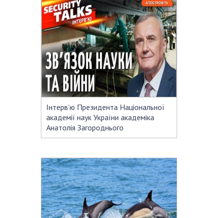
Відкрита наука в НАН України
Підготовка наукових кадрів
Робота з молоддю
МІЖНАРОДНЕ СПІВРОБІТНИЦТВО
Членство в міжнародних організаціях
Міжнародні угоди
Інтервʼю Президента Національної
Міжнародні програми та конкурси
академії наук України академіка
Анатолія Загороднього
ДОКУМЕНТИ
Нормативні акти НАН України
Державний бюджет НАН України
Вибори до складу НАН України
Бланки документів