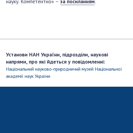
науку. Компетентно» –
за посиланням
.
Відкрита наука в НАН України
Підготовка наукових кадрів
Робота з молоддю
МІЖНАРОДНЕ СПІВРОБІТНИЦТВО
Установи НАН України, підрозділи, наукові
Членство в міжнародних організаціях
напрями, про які йдеться у повідомленні:
Міжнародні угоди
Національний науково-природничий музей Національної
Міжнародні програми та конкурси
академії наук України
ДОКУМЕНТИ
Нормативні акти НАН України
Державний бюджет НАН України
Вибори до складу НАН України
Бланки документів