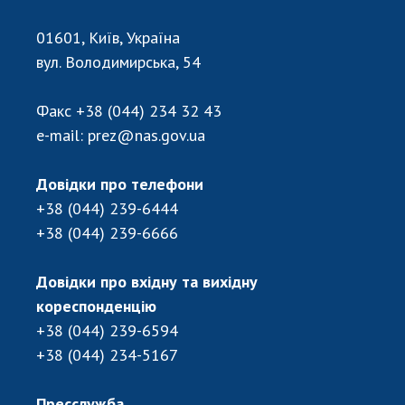
НОВИНИ
01601, Київ, Україна
ЗАСІДАННЯ ПРЕЗИДІЇ НАН УКРАЇНИ
вул. Володимирська, 54
НАУКОВІ ВИДАННЯ
Факс
+38 (044) 234 32 43
МЕДІА ПРО НАС
e-mail:
prez@nas.gov.ua
АКАДЕМІЯ КОМЕНТУЄ
Довідки про телефони
КОНТАКТИ
+38 (044) 239-6444
ПРОФСПІЛКА НАН УКРАЇНИ
+38 (044) 239-6666
КАБІНЕТ
Довідки про вхідну та вихідну
кореспонденцію
+38 (044) 239-6594
+38 (044) 234-5167
Пресслужба