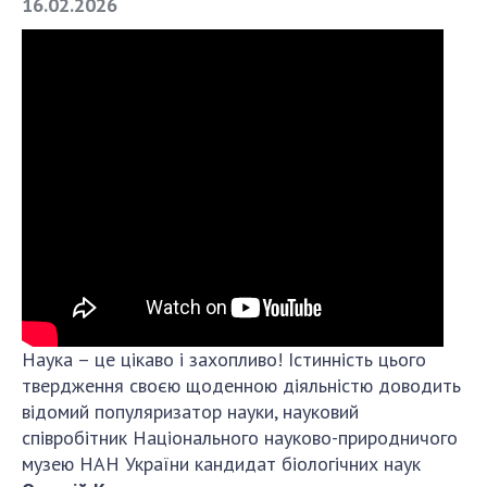
16.02.2026
СТРУКТУРА
Президія НАН України
Апарат Президії
Секція фізико-технічних і математичних
наук
Секція хімічних і біологічних наук
Секція суспільних і гуманітарних наук
Установи при Президії
Ради, комітети та комісії
Наука – це цікаво і захопливо! Істинність цього
Наукові центри МОН та НАН України
твердження своєю щоденною діяльністю доводить
Громадські організації
відомий популяризатор науки, науковий
співробітник Національного науково-природничого
музею НАН України кандидат біологічних наук