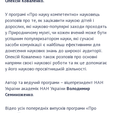
Олексій Коваленко.
ДІЯЛЬНІСТЬ
У програмі «Про науку компетентно»
науковець
Засідання Президії НАН України
розповів про те, як зацікавити наукою дітей і
дорослих, які науково-популярні заходи проходять
Сесії Загальних зборів НАН України
у Природничому музеї, чи кожен вчений може бути
Річні звіти НАН України
успішним популяризатором науки, які сучасні
Річні фінансові звіти НАН України
засоби комунікації є найбільш ефективними для
Наукові публікації та видавнича діяльність
донесення наукових знань до широкої аудиторії.
Охорона прав інтелектуальної власності та
Олексій Коваленко також розповів про основні
трансфер технологій в наукових установах
напрями своєї наукової роботи та як це допомагає
Наукові об'єкти, що становлять національне
у його науково-просвітницькій діяльності.
надбання
Центри колективного користування
Автор та ведучий програми – віцепрезидент НАН
науковими приладами НАН України
України академік НАН України
Володимир
Семиноженко
.
Оцінювання ефективності діяльності
наукових установ
Конкурси наукових досліджень НАН України
Відео усіх попередніх випусків програми «Про