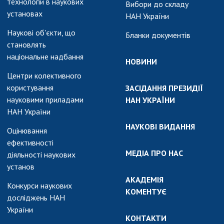
технологій в наукових
Вибори до складу
установах
НАН України
Наукові об'єкти, що
Бланки документів
становлять
національне надбання
НОВИНИ
Центри колективного
користування
ЗАСІДАННЯ ПРЕЗИДІЇ
науковими приладами
НАН УКРАЇНИ
НАН України
НАУКОВІ ВИДАННЯ
Оцінювання
ефективності
МЕДІА ПРО НАС
діяльності наукових
установ
АКАДЕМІЯ
Конкурси наукових
КОМЕНТУЄ
досліджень НАН
України
КОНТАКТИ