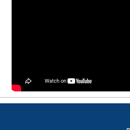
Персонал
Благодій
імені Бо
Віртуаль
НАН Укра
Концепці
Націонал
академії
України
Книга пам
П