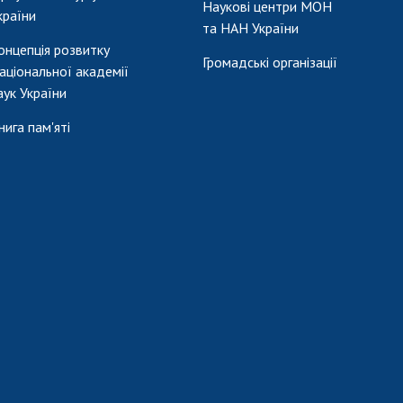
Наукові центри МОН
країни
та НАН України
онцепція розвитку
Громадські організації
аціональної академії
аук України
нига пам'яті