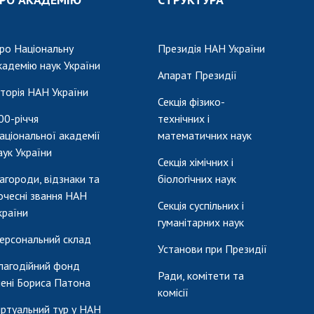
ро Національну
Президія НАН України
кадемію наук України
Апарат Президії
сторія НАН України
Секція фізико-
00-річчя
технічних і
аціональної академії
математичних наук
аук України
Секція хімічних і
агороди, відзнаки та
біологічних наук
очесні звання НАН
Секція суспільних і
країни
гуманітарних наук
ерсональний склад
Установи при Президії
лагодійний фонд
Ради, комітети та
мені Бориса Патона
комісії
іртуальний тур у НАН