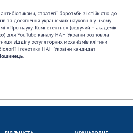
и, що становлять
НАН України
адбання
Державний
антибіотиками, стратегії боротьби зі стійкістю до
ивного
бюджет НАН
ів та досягнення українських науковців у цьому
науковими
України
амі «Про науку. Компетентно» (ведучий – академік
 України
ко
) для YouTube-каналу НАН України розповіла
Вибори до складу
ективності
тниця відділу регуляторних механізмів клітини
НАН України
кових установ
біології і генетики НАН України кандидат
Бланки документів
ових досліджень
Мошинець
.
НОВИНИ
 в НАН України
ЗАСІДАННЯ
кових кадрів
ПРЕЗИДІЇ НАН
оддю
УКРАЇНИ
НАУКОВІ
ВИДАННЯ
МЕДІА ПРО НАС
ДІЯЛЬНІСТЬ
МІЖНАРОДНЕ