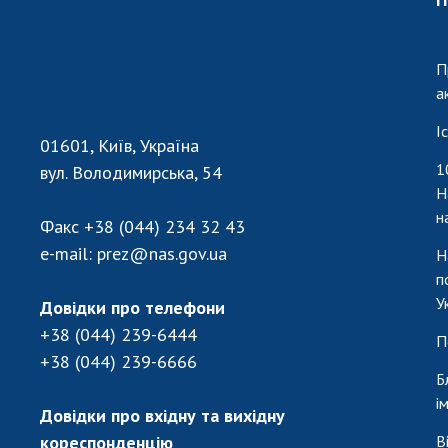
П
а
І
01601, Київ, Україна
1
вул. Володимирська, 54
Н
н
Факс
+38 (044) 234 32 43
e-mail:
prez@nas.gov.ua
Н
п
У
Довідки про телефони
+38 (044) 239-6444
П
+38 (044) 239-6666
Б
і
Довідки про вхідну та вихідну
кореспонденцію
В