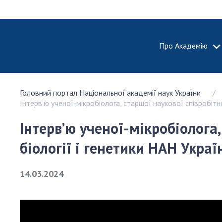
Про Академію
ПРО АКА
Головний портал Національної академії наук України
Про Наці
Інтерв’ю ученої-мікробіолога, старшої наукової співробіт
академію
України
Інтерв’ю ученої-мікробіолога,
Історія 
біології і генетики НАН Укр
100-річч
Націонал
академії
14.03.2024
України
Нагороди
та почесн
НАН Укра