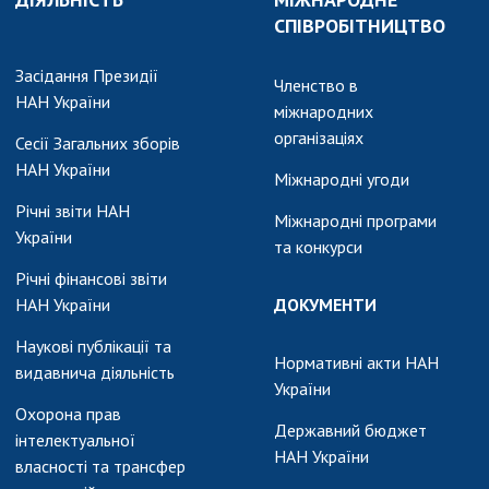
АКАДЕМІЯ
СПІВРОБІТНИЦТВО
КОМЕНТУЄ
КОНТАКТИ
Засідання Президії
Членство в
НАН України
міжнародних
ПРОФСПІЛКА НАН
організаціях
Сесії Загальних зборів
УКРАЇНИ
НАН України
Міжнародні угоди
КАБІНЕТ
Річні звіти НАН
Міжнародні програми
України
та конкурси
Річні фінансові звіти
НАН України
ДОКУМЕНТИ
Наукові публікації та
Нормативні акти НАН
видавнича діяльність
України
Охорона прав
Державний бюджет
інтелектуальної
НАН України
власності та трансфер